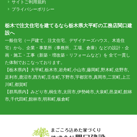
サイトご利用規約
プライバシーポリシー
栃木で注文住宅を建てるなら栃木県大平町の工務店関口建
設へ
一般住宅（一戸建て、注文住宅、デザイナーズハウス、木造住
宅）から、企業・事業所（事務所、工場、倉庫）などの設計・企
画・施工・工事（新築・増改築・リフォームなど）を 全て一貫し
た体制でおこなっております。
【栃木県内】大平町,栃木市,岩舟町,小山市,藤岡町,野木町,佐野市,
足利市,鹿沼市,西方町,壬生町,下野市,宇都宮市,真岡市,二宮町,上三
川町,都賀町
【群馬県内】みどり市,桐生市,太田市,伊勢崎市,大泉町,邑楽町,館林
市,千代田町,館林市,明和町,板倉町