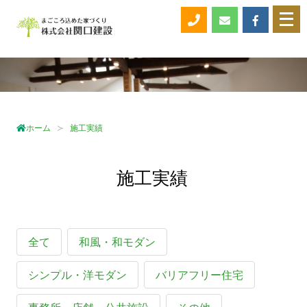
メ
ニ
ュ
ー
を
開
く
ホーム
施工実績
施工実績
全て
和風・和モダン
シンプル・洋モダン
バリアフリー住宅