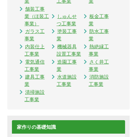
業
工事業
業
舗装工事
業（ほ装工
しゅんせ
板金工事
事業）
つ工事業
業
ガラス工
塗装工事
防水工事
事業
業
業
内装仕上
機械器具
熱絶縁工
工事業
設置工事業
事業
電気通信
造園工事
さく井工
工事業
業
事業
建具工事
水道施設
消防施設
業
工事業
工事業
清掃施設
工事業
家作りの基礎知識