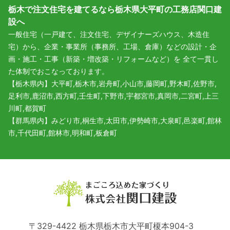
栃木で注文住宅を建てるなら栃木県大平町の工務店関口建
設へ
一般住宅（一戸建て、注文住宅、デザイナーズハウス、木造住
宅）から、企業・事業所（事務所、工場、倉庫）などの設計・企
画・施工・工事（新築・増改築・リフォームなど）を 全て一貫し
た体制でおこなっております。
【栃木県内】大平町,栃木市,岩舟町,小山市,藤岡町,野木町,佐野市,
足利市,鹿沼市,西方町,壬生町,下野市,宇都宮市,真岡市,二宮町,上三
川町,都賀町
【群馬県内】みどり市,桐生市,太田市,伊勢崎市,大泉町,邑楽町,館林
市,千代田町,館林市,明和町,板倉町
〒329-4422 栃木県栃木市大平町榎本904-3