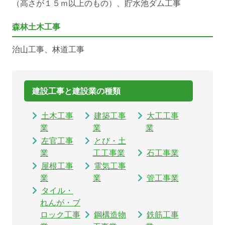
（高さが１５ｍ以上のもの）、貯水池ダム工事
森林土木工事
治山工事、林道工事
建設工事と建設業の種類
土木工事
建築工事
大工工事
業
業
業
左官工事
とび・土
業
工工事業
石工事業
屋根工事
電気工事
業
業
管工事業
タイル・
れんが・ブ
ロック工事
鋼構造物
鉄筋工事