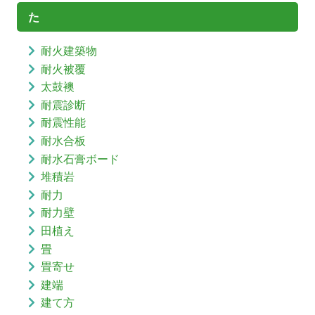
た
耐火建築物
耐火被覆
太鼓襖
耐震診断
耐震性能
耐水合板
耐水石膏ボード
堆積岩
耐力
耐力壁
田植え
畳
畳寄せ
建端
建て方