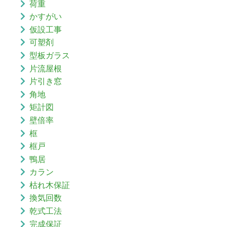
荷重
かすがい
仮設工事
可塑剤
型板ガラス
片流屋根
片引き窓
角地
矩計図
壁倍率
框
框戸
鴨居
カラン
枯れ木保証
換気回数
乾式工法
完成保証