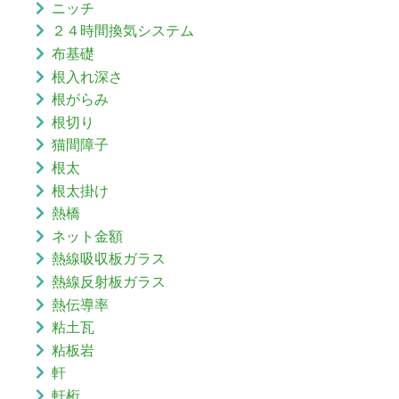
ニッチ
２４時間換気システム
布基礎
根入れ深さ
根がらみ
根切り
猫間障子
根太
根太掛け
熱橋
ネット金額
熱線吸収板ガラス
熱線反射板ガラス
熱伝導率
粘土瓦
粘板岩
軒
軒桁