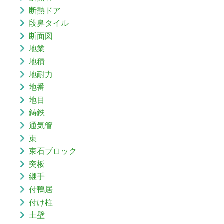
断熱ドア
段鼻タイル
断面図
地業
地積
地耐力
地番
地目
鋳鉄
通気管
束
束石ブロック
突板
継手
付鴨居
付け柱
土壁