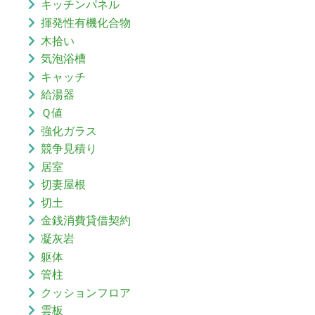
キッチンパネル
揮発性有機化合物
木拾い
気泡浴槽
キャッチ
給湯器
Ｑ値
強化ガラス
競争見積り
居室
切妻屋根
切土
金銭消費貸借契約
凝灰岩
躯体
管柱
クッションフロア
雲板