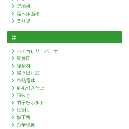
野地板
延べ床面積
登り梁
は
ハイカロリーバーナー
配置図
端柄材
掃き出し窓
白熱電球
刷毛引き仕上
箱抜き
羽子板ボルト
柱割り
旗丁番
白華現象