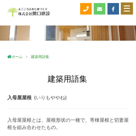
メ
ニ
ュ
ー
を
開
く
ホーム
建築用語集
建築用語集
入母屋屋根
(いりもややね)
入母屋屋根とは、屋根形状の一種で、寄棟屋根と切妻屋
根を組み合わせたもの。