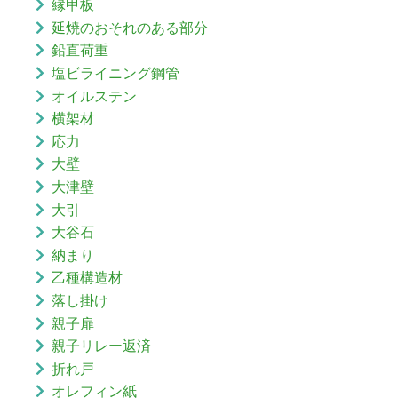
縁甲板
延焼のおそれのある部分
鉛直荷重
塩ビライニング鋼管
オイルステン
横架材
応力
大壁
大津壁
大引
大谷石
納まり
乙種構造材
落し掛け
親子扉
親子リレー返済
折れ戸
オレフィン紙