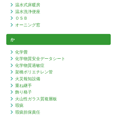
温水式床暖房
温水洗浄便座
ＯＳＢ
オーニング窓
か
化学畳
化学物質安全データシート
化学物質過敏症
架橋ポリエチレン管
火災報知設備
重ね継手
飾り格子
火山性ガラス質複層板
瑕疵
瑕疵担保責任