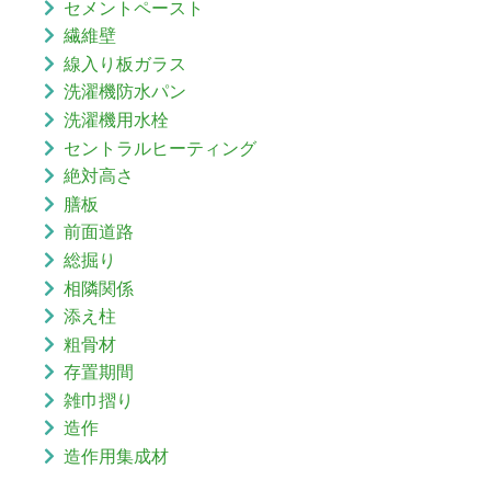
セメントペースト
繊維壁
線入り板ガラス
洗濯機防水パン
洗濯機用水栓
セントラルヒーティング
絶対高さ
膳板
前面道路
総掘り
相隣関係
添え柱
粗骨材
存置期間
雑巾摺り
造作
造作用集成材