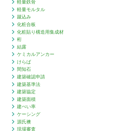
軽量鉄骨
軽量モルタル
蹴込み
化粧合板
化粧貼り構造用集成材
桁
結露
ケミカルアンカー
けらば
間知石
建築確認申請
建築基準法
建築協定
建築面積
建ぺい率
ケーシング
源氏襖
現場審査