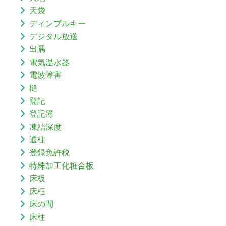
天袋
ディンプルキー
デジタル放送
出隅
電気温水器
電波障害
樋
登記
登記簿
凍結深度
通柱
登録免許税
特殊加工化粧合板
床板
床框
床の間
床柱