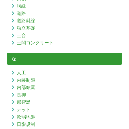
胴縁
道路
道路斜線
独立基礎
土台
土間コンクリート
な
人工
内装制限
内部結露
長押
那智黒
ナット
軟弱地盤
日影規制