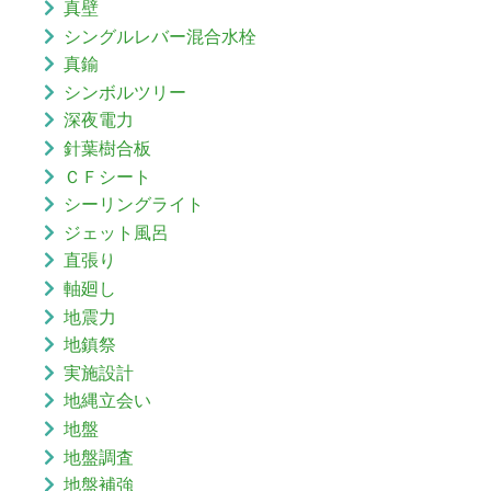
真壁
シングルレバー混合水栓
真鍮
シンボルツリー
深夜電力
針葉樹合板
ＣＦシート
シーリングライト
ジェット風呂
直張り
軸廻し
地震力
地鎮祭
実施設計
地縄立会い
地盤
地盤調査
地盤補強