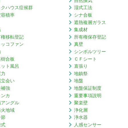
口
自然換気
ックハウス症候群
湿式工法
定容積率
シナ合板
り
遮熱複層ガラス
筋
集成材
有権移転登記
所有権保存登記
ロッコファン
真壁
鍮
シンボルツリー
葉樹合板
ＣＦシート
ェット風呂
直張り
震力
地鎮祭
縄立会い
地盤
盤補強
地盤保証制度
ャンカ
重要事項説明
脂アングル
聚楽壁
防火地域
浄化層
子節
浄水器
棟式
人感センサー