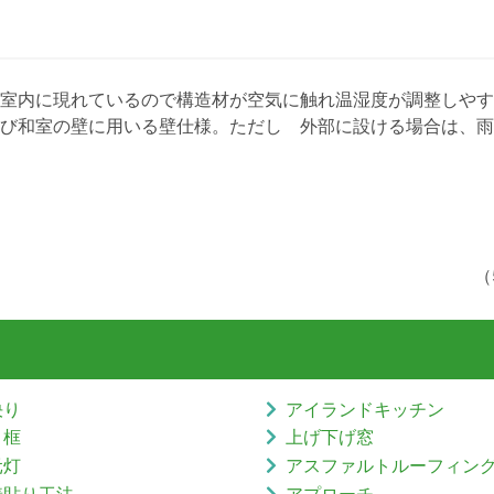
室内に現れているので構造材が空気に触れ温湿度が調整しやす
び和室の壁に用いる壁仕様。ただし 外部に設ける場合は、雨
（
決り
アイランドキッチン
り框
上げ下げ窓
元灯
アスファルトルーフィン
着貼り工法
アプローチ