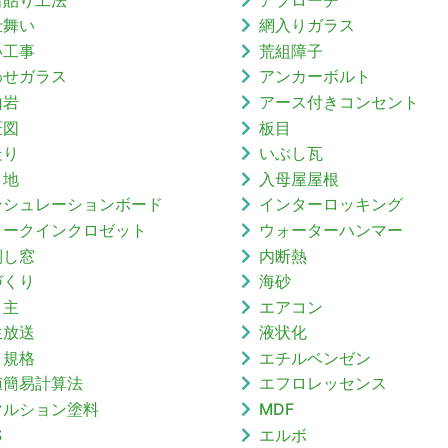
仕舞い
網入りガラス
い工事
荒組障子
わせガラス
アンカーボルト
山岩
アース付きコンセント
匠図
板目
走り
いぶし瓦
目地
入母屋屋根
ンシュレーションボード
インターロッキング
ォークインクロゼット
ウォーターハンマー
倒し窓
内断熱
づくり
海砂
り主
エアコン
生放送
液状化
Ｖ規格
エチルベンゼン
値簡易計算法
エフロレッセンス
マルション塗料
MDF
S
エルボ