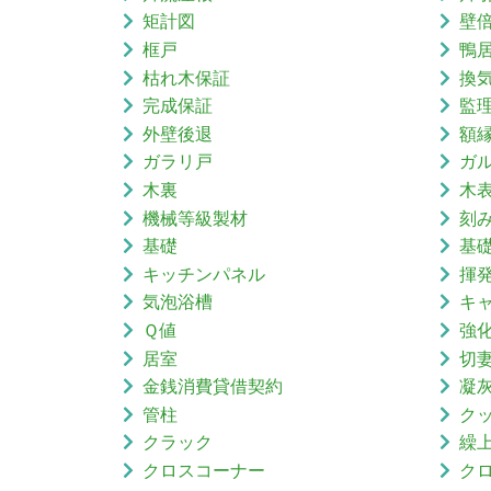
矩計図
壁
框戸
鴨
枯れ木保証
換
完成保証
監
外壁後退
額
ガラリ戸
ガ
木裏
木
機械等級製材
刻
基礎
基
キッチンパネル
揮
気泡浴槽
キ
Ｑ値
強
居室
切
金銭消費貸借契約
凝
管柱
ク
クラック
繰
クロスコーナー
ク