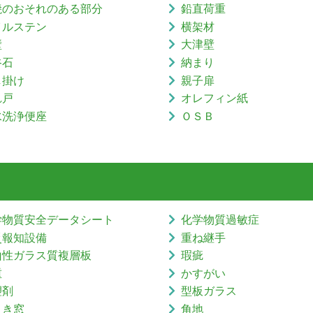
焼のおそれのある部分
鉛直荷重
イルステン
横架材
壁
大津壁
谷石
納まり
し掛け
親子扉
れ戸
オレフィン紙
水洗浄便座
ＯＳＢ
学物質安全データシート
化学物質過敏症
災報知設備
重ね継手
山性ガラス質複層板
瑕疵
重
かすがい
塑剤
型板ガラス
引き窓
角地