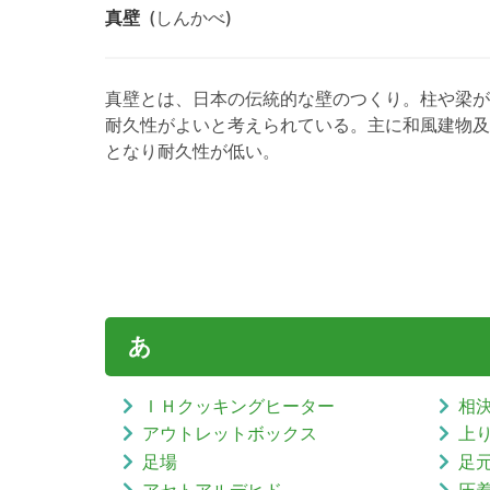
真壁
(しんかべ)
真壁とは、日本の伝統的な壁のつくり。柱や梁が
耐久性がよいと考えられている。主に和風建物及
となり耐久性が低い。
あ
ＩＨクッキングヒーター
相
アウトレットボックス
上
足場
足
アセトアルデヒド
圧