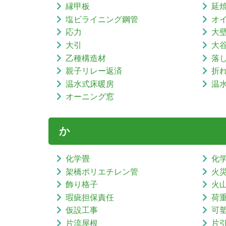
縁甲板
延
塩ビライニング鋼管
オ
応力
大
大引
大
乙種構造材
落
親子リレー返済
折
温水式床暖房
温
オーニング窓
か
化学畳
化
架橋ポリエチレン管
火
飾り格子
火
瑕疵担保責任
荷
仮設工事
可
片流屋根
片