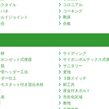
ルクタイル
コロニアル
ンパネ
コーキング
ールドジョイント
剛床
接合
合板
骨材
サイディング
イホンゼット式便器
サイホンボルテックス式
し筋
サニタリー
や管ヘッダー工法
更地
ンダー仕上
３路スイッチ
ーモスタット付き混合水栓
材工共
金
座金付きボルト
上表
市街化区域
居
敷地