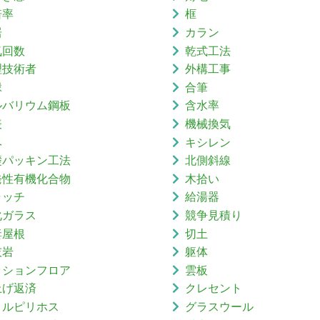
倍率
框
居
カラン
気回数
乾式工法
理技術者
外構工事
縁
合筆
ルバリウム鋼板
含水率
表
機械換気
み
キシレン
礎パッキン工法
北側斜線
発性有機化合物
木拾い
ャッチ
給湯器
化ガラス
競争見積り
妻屋根
切土
灰岩
躯体
ッションフロア
雲板
上げ返済
クレセント
ロルピリホス
グラスウール