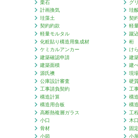
栗石
グ
計画換気
珪
珪藻土
契
契約約款
軽
軽量モルタル
蹴
化粧貼り構造用集成材
桁
ケミカルアンカー
け
建築確認申請
建
建築面積
建
源氏襖
現
公庫設計審査
硬
工事請負契約
工
構造計算
構
構造用合板
構
高断熱複層ガラス
工
小口
木
骨材
固
小節
小