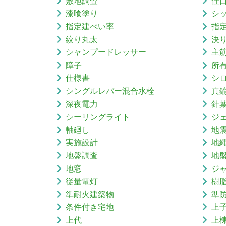
敷地調査
仕
漆喰塗り
シ
指定建ぺい率
指
絞り丸太
決
シャンプードレッサー
主
障子
所
仕様書
シ
シングルレバー混合水栓
真
深夜電力
針
シーリングライト
ジ
軸廻し
地
実施設計
地
地盤調査
地
地窓
ジ
従量電灯
樹
準耐火建築物
準
条件付き宅地
上
上代
上