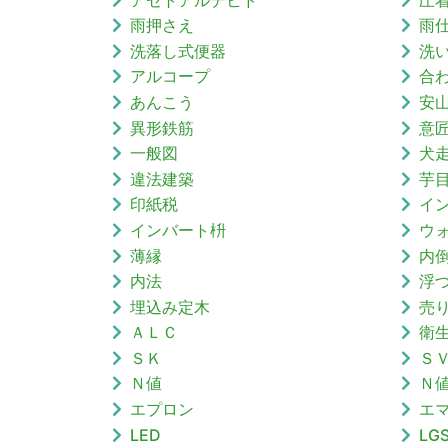
雨押さえ
雨
洗落し式便器
洗
アルコープ
合
あんこう
安
異形鉄筋
意
一般図
犬
違法建築
芋
印紙税
イ
インバート枡
ウ
薄縁
内
内法
浮
埋込み定木
売
ＡＬＣ
衛
ＳＫ
Ｓ
Ｎ値
Ｎ
エプロン
エ
LED
LG