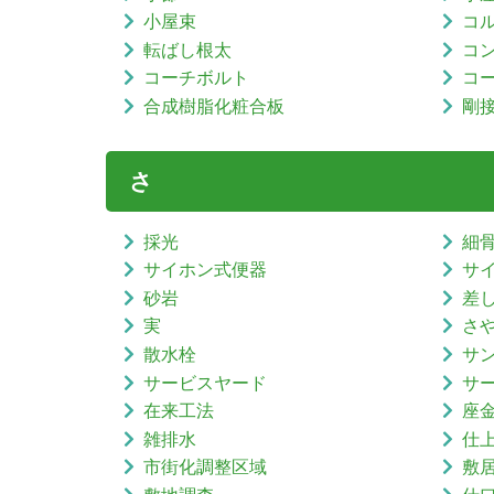
小屋束
コ
転ばし根太
コ
コーチボルト
コ
合成樹脂化粧合板
剛
さ
採光
細
サイホン式便器
サ
砂岩
差
実
さ
散水栓
サ
サービスヤード
サ
在来工法
座
雑排水
仕
市街化調整区域
敷