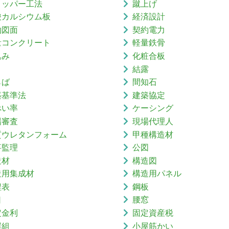
リッパー工法
蹴上げ
酸カルシウム板
経済設計
約図面
契約電力
量コンクリート
軽量鉄骨
込み
化粧合板
結露
らば
間知石
築基準法
建築協定
ぺい率
ケーシング
場審査
現場代理人
質ウレタンフォーム
甲種構造材
事監理
公図
造材
構造図
造用集成材
構造用パネル
程表
鋼板
口
腰窓
定金利
固定資産税
屋組
小屋筋かい