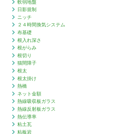
軟弱地盤
日影規制
ニッチ
２４時間換気システム
布基礎
根入れ深さ
根がらみ
根切り
猫間障子
根太
根太掛け
熱橋
ネット金額
熱線吸収板ガラス
熱線反射板ガラス
熱伝導率
粘土瓦
粘板岩