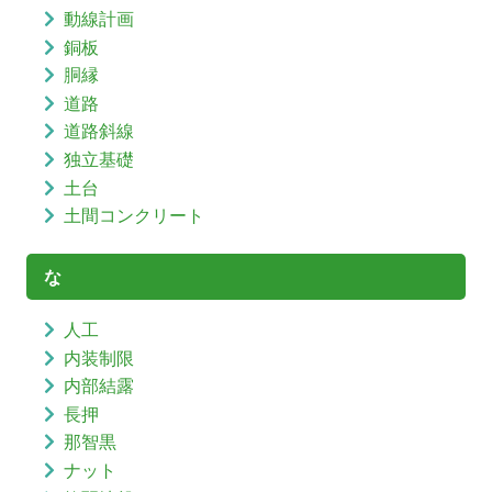
動線計画
銅板
胴縁
道路
道路斜線
独立基礎
土台
土間コンクリート
な
人工
内装制限
内部結露
長押
那智黒
ナット