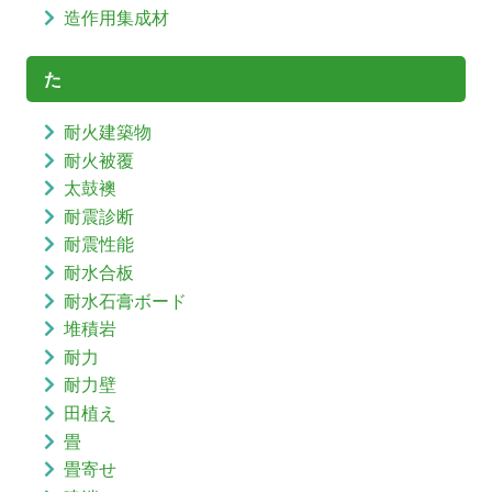
造作用集成材
た
耐火建築物
耐火被覆
太鼓襖
耐震診断
耐震性能
耐水合板
耐水石膏ボード
堆積岩
耐力
耐力壁
田植え
畳
畳寄せ