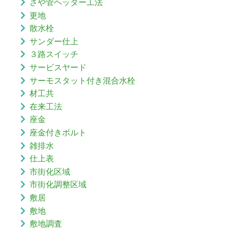
さや管ヘッダー工法
更地
散水栓
サンダー仕上
３路スイッチ
サービスヤード
サーモスタット付き混合水栓
材工共
在来工法
座金
座金付きボルト
雑排水
仕上表
市街化区域
市街化調整区域
敷居
敷地
敷地調査