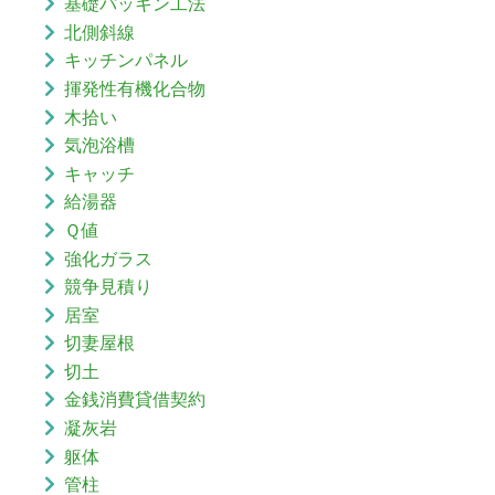
基礎パッキン工法
北側斜線
キッチンパネル
揮発性有機化合物
木拾い
気泡浴槽
キャッチ
給湯器
Ｑ値
強化ガラス
競争見積り
居室
切妻屋根
切土
金銭消費貸借契約
凝灰岩
躯体
管柱