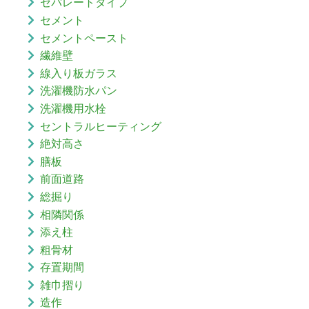
セパレートタイプ
セメント
セメントペースト
繊維壁
線入り板ガラス
洗濯機防水パン
洗濯機用水栓
セントラルヒーティング
絶対高さ
膳板
前面道路
総掘り
相隣関係
添え柱
粗骨材
存置期間
雑巾摺り
造作