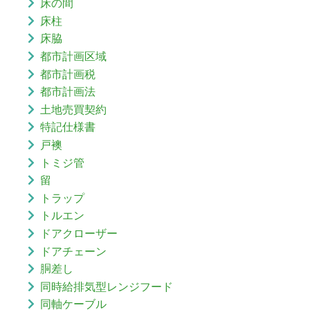
床の間
床柱
床脇
都市計画区域
都市計画税
都市計画法
土地売買契約
特記仕様書
戸襖
トミジ管
留
トラップ
トルエン
ドアクローザー
ドアチェーン
胴差し
同時給排気型レンジフード
同軸ケーブル