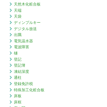
天然木化粧合板
天端
天袋
ディンプルキー
デジタル放送
出隅
電気温水器
電波障害
樋
登記
登記簿
凍結深度
通柱
登録免許税
特殊加工化粧合板
床板
床框