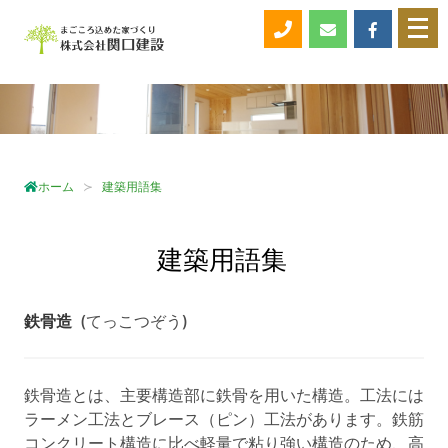
メ
ニ
ュ
ー
を
開
く
ホーム
建築用語集
建築用語集
鉄骨造
(てっこつぞう)
鉄骨造とは、主要構造部に鉄骨を用いた構造。工法には
ラーメン工法とブレース（ピン）工法があります。鉄筋
コンクリート構造に比べ軽量で粘り強い構造のため、高