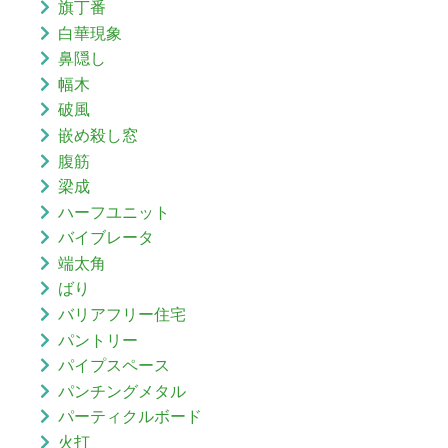
旗丁番
白華現象
鼻隠し
幅木
破風
嵌め殺し窓
腹筋
梁成
ハーフユニット
バイブレータ
端太角
ばり
バリアフリー住宅
パントリー
パイプスペース
パンチングメタル
パーティクルボード
火打