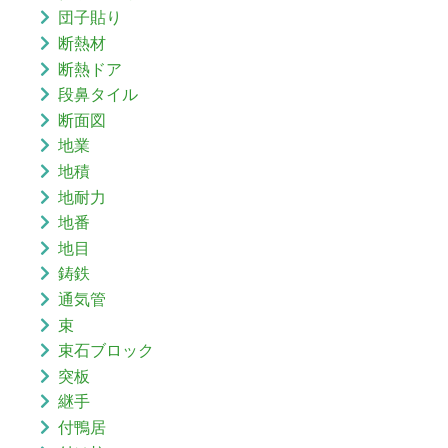
団子貼り
断熱材
断熱ドア
段鼻タイル
断面図
地業
地積
地耐力
地番
地目
鋳鉄
通気管
束
束石ブロック
突板
継手
付鴨居