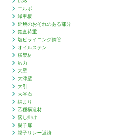
LGS
エルボ
縁甲板
延焼のおそれのある部分
鉛直荷重
塩ビライニング鋼管
オイルステン
横架材
応力
大壁
大津壁
大引
大谷石
納まり
乙種構造材
落し掛け
親子扉
親子リレー返済