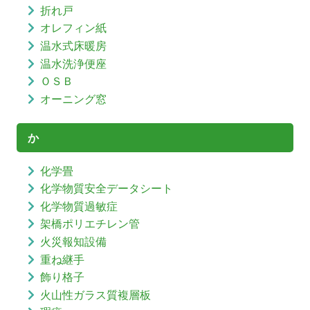
折れ戸
オレフィン紙
温水式床暖房
温水洗浄便座
ＯＳＢ
オーニング窓
か
化学畳
化学物質安全データシート
化学物質過敏症
架橋ポリエチレン管
火災報知設備
重ね継手
飾り格子
火山性ガラス質複層板