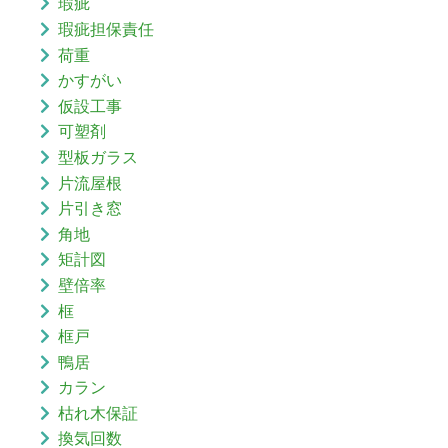
瑕疵
瑕疵担保責任
荷重
かすがい
仮設工事
可塑剤
型板ガラス
片流屋根
片引き窓
角地
矩計図
壁倍率
框
框戸
鴨居
カラン
枯れ木保証
換気回数