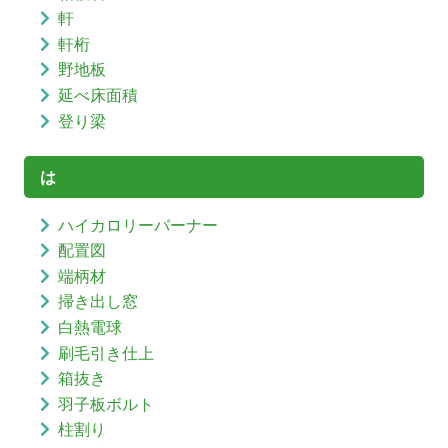
軒
軒桁
野地板
延べ床面積
登り梁
は
ハイカロリーバーナー
配置図
端柄材
掃き出し窓
白熱電球
刷毛引き仕上
箱抜き
羽子板ボルト
柱割り