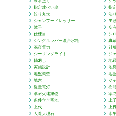
漆喰塗り
シ
指定建ぺい率
指
絞り丸太
決
シャンプードレッサー
主
障子
所
仕様書
シ
シングルレバー混合水栓
真
深夜電力
針
シーリングライト
ジ
軸廻し
地
実施設計
地
地盤調査
地
地窓
ジ
従量電灯
樹
準耐火建築物
準
条件付き宅地
上
上代
上
人造大理石
水