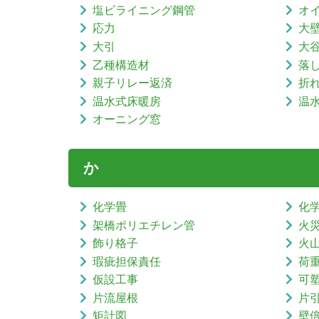
塩ビライニング鋼管
オ
応力
大
大引
大
乙種構造材
落
親子リレー返済
折
温水式床暖房
温
オーニング窓
か
化学畳
化
架橋ポリエチレン管
火
飾り格子
火
瑕疵担保責任
荷
仮設工事
可
片流屋根
片
矩計図
壁