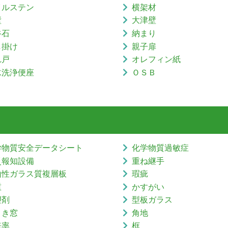
イルステン
横架材
壁
大津壁
谷石
納まり
し掛け
親子扉
れ戸
オレフィン紙
水洗浄便座
ＯＳＢ
学物質安全データシート
化学物質過敏症
災報知設備
重ね継手
山性ガラス質複層板
瑕疵
重
かすがい
塑剤
型板ガラス
引き窓
角地
倍率
框