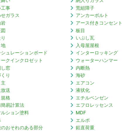
仕舞い
網入りガラス
い工事
荒組障子
わせガラス
アンカーボルト
山岩
アース付きコンセント
匠図
板目
走り
いぶし瓦
目地
入母屋屋根
ンシュレーションボード
インターロッキング
ォークインクロゼット
ウォーターハンマー
倒し窓
内断熱
づくり
海砂
り主
エアコン
生放送
液状化
Ｖ規格
エチルベンゼン
値簡易計算法
エフロレッセンス
マルション塗料
MDF
S
エルボ
焼のおそれのある部分
鉛直荷重