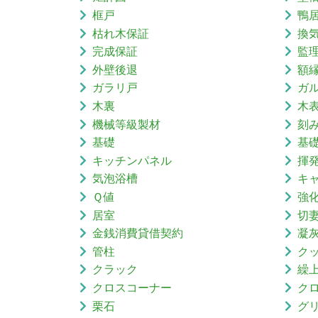
框戸
鴨
枯れ木保証
換
完成保証
監
外壁後退
額
ガラリ戸
ガ
木裏
木
機械等級製材
刻
基礎
基
キッチンパネル
揮
気泡浴槽
キ
Ｑ値
強
居室
切
金銭消費貸借契約
凝
管柱
ク
クラック
繰
クロスコーナー
ク
栗石
グ