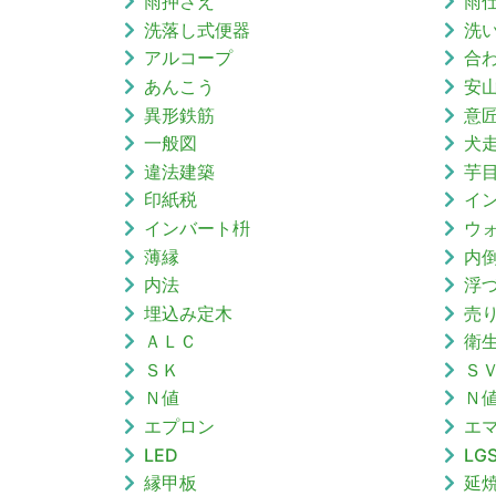
雨押さえ
雨
洗落し式便器
洗
アルコープ
合
あんこう
安
異形鉄筋
意
一般図
犬
違法建築
芋
印紙税
イ
インバート枡
ウ
薄縁
内
内法
浮
埋込み定木
売
ＡＬＣ
衛
ＳＫ
Ｓ
Ｎ値
Ｎ
エプロン
エ
LED
LG
縁甲板
延