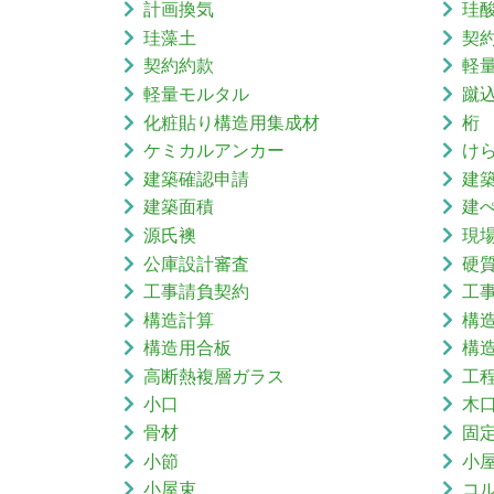
計画換気
珪
珪藻土
契
契約約款
軽
軽量モルタル
蹴
化粧貼り構造用集成材
桁
ケミカルアンカー
け
建築確認申請
建
建築面積
建
源氏襖
現
公庫設計審査
硬
工事請負契約
工
構造計算
構
構造用合板
構
高断熱複層ガラス
工
小口
木
骨材
固
小節
小
小屋束
コ