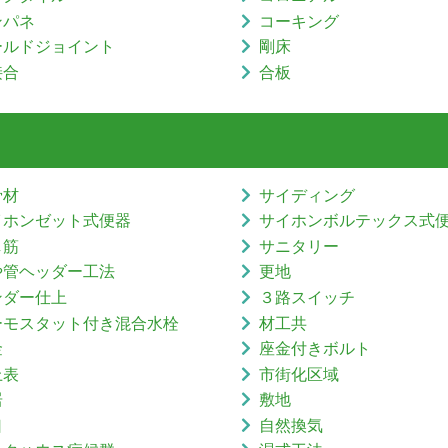
ンパネ
コーキング
ールドジョイント
剛床
接合
合板
骨材
サイディング
イホンゼット式便器
サイホンボルテックス式
し筋
サニタリー
や管ヘッダー工法
更地
ンダー仕上
３路スイッチ
ーモスタット付き混合水栓
材工共
金
座金付きボルト
上表
市街化区域
居
敷地
口
自然換気