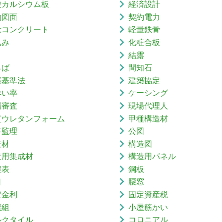
酸カルシウム板
経済設計
約図面
契約電力
量コンクリート
軽量鉄骨
込み
化粧合板
結露
らば
間知石
築基準法
建築協定
ぺい率
ケーシング
場審査
現場代理人
質ウレタンフォーム
甲種構造材
事監理
公図
造材
構造図
造用集成材
構造用パネル
程表
鋼板
口
腰窓
定金利
固定資産税
屋組
小屋筋かい
ルクタイル
コロニアル