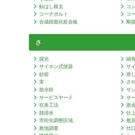
転ばし根太
コ
コーチボルト
コ
合成樹脂化粧合板
剛
さ
採光
細
サイホン式便器
サ
砂岩
差
実
さ
散水栓
サ
サービスヤード
サ
在来工法
座
雑排水
仕
市街化調整区域
敷
敷地調査
仕