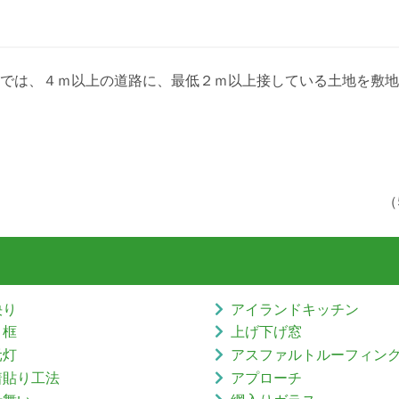
では、４ｍ以上の道路に、最低２ｍ以上接している土地を敷地
（
決り
アイランドキッチン
り框
上げ下げ窓
元灯
アスファルトルーフィン
着貼り工法
アプローチ