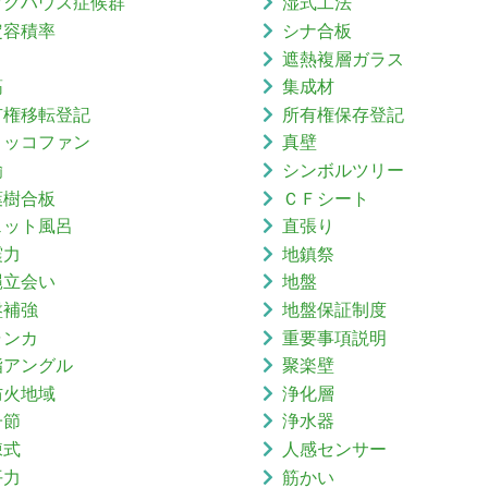
ックハウス症候群
湿式工法
定容積率
シナ合板
り
遮熱複層ガラス
筋
集成材
有権移転登記
所有権保存登記
ロッコファン
真壁
鍮
シンボルツリー
葉樹合板
ＣＦシート
ェット風呂
直張り
震力
地鎮祭
縄立会い
地盤
盤補強
地盤保証制度
ャンカ
重要事項説明
脂アングル
聚楽壁
防火地域
浄化層
子節
浄水器
棟式
人感センサー
平力
筋かい