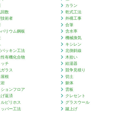
居
カラン
気回数
乾式工法
理技術者
外構工事
縁
合筆
ルバリウム鋼板
含水率
表
機械換気
み
キシレン
礎パッキン工法
北側斜線
発性有機化合物
木拾い
ャッチ
給湯器
化ガラス
競争見積り
妻屋根
切土
灰岩
躯体
ッションフロア
雲板
上げ返済
クレセント
ロルピリホス
グラスウール
リッパー工法
蹴上げ