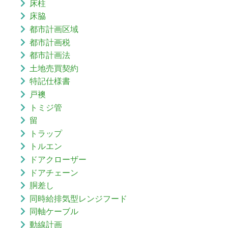
床柱
床脇
都市計画区域
都市計画税
都市計画法
土地売買契約
特記仕様書
戸襖
トミジ管
留
トラップ
トルエン
ドアクローザー
ドアチェーン
胴差し
同時給排気型レンジフード
同軸ケーブル
動線計画