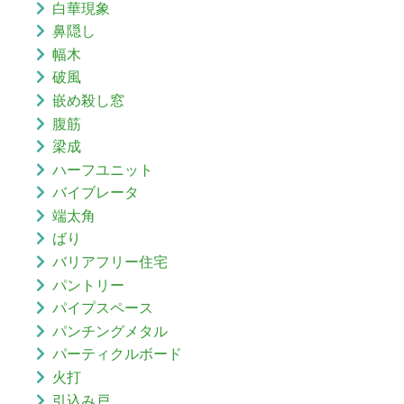
白華現象
鼻隠し
幅木
破風
嵌め殺し窓
腹筋
梁成
ハーフユニット
バイブレータ
端太角
ばり
バリアフリー住宅
パントリー
パイプスペース
パンチングメタル
パーティクルボード
火打
引込み戸