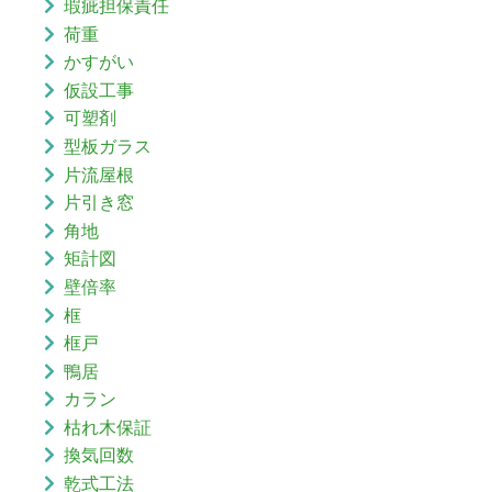
瑕疵担保責任
荷重
かすがい
仮設工事
可塑剤
型板ガラス
片流屋根
片引き窓
角地
矩計図
壁倍率
框
框戸
鴨居
カラン
枯れ木保証
換気回数
乾式工法