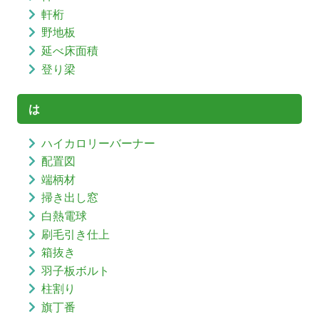
軒桁
野地板
延べ床面積
登り梁
は
ハイカロリーバーナー
配置図
端柄材
掃き出し窓
白熱電球
刷毛引き仕上
箱抜き
羽子板ボルト
柱割り
旗丁番