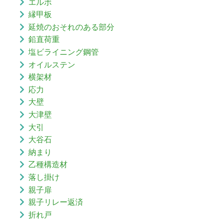
エルボ
縁甲板
延焼のおそれのある部分
鉛直荷重
塩ビライニング鋼管
オイルステン
横架材
応力
大壁
大津壁
大引
大谷石
納まり
乙種構造材
落し掛け
親子扉
親子リレー返済
折れ戸