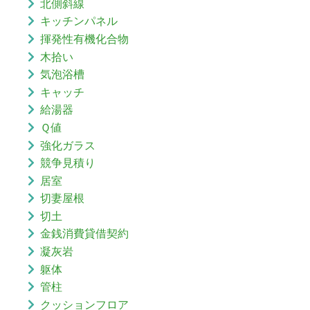
北側斜線
キッチンパネル
揮発性有機化合物
木拾い
気泡浴槽
キャッチ
給湯器
Ｑ値
強化ガラス
競争見積り
居室
切妻屋根
切土
金銭消費貸借契約
凝灰岩
躯体
管柱
クッションフロア