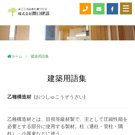
メ
ニ
ュ
ー
を
開
く
ホーム
建築用語集
建築用語集
乙種構造材
(おつしゅこうぞうざい)
乙種構造材とは、目視等級材製で、主として圧縮性能を
必要とする部分に使用する製材。柱（通柱・管柱・隅
柱）・小屋束などに使う。