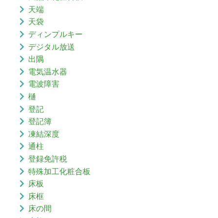
天端
天袋
ディンプルキー
デジタル放送
出隅
電気温水器
電波障害
樋
登記
登記簿
凍結深度
通柱
登録免許税
特殊加工化粧合板
床板
床框
床の間