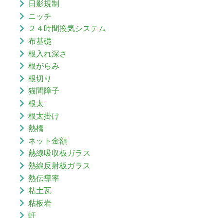
日影規制
ニッチ
２４時間換気システム
布基礎
根入れ深さ
根がらみ
根切り
猫間障子
根太
根太掛け
熱橋
ネット金額
熱線吸収板ガラス
熱線反射板ガラス
熱伝導率
粘土瓦
粘板岩
軒