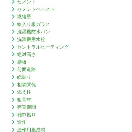
セメント
セメントペースト
繊維壁
線入り板ガラス
洗濯機防水パン
洗濯機用水栓
セントラルヒーティング
絶対高さ
膳板
前面道路
総掘り
相隣関係
添え柱
粗骨材
存置期間
雑巾摺り
造作
造作用集成材