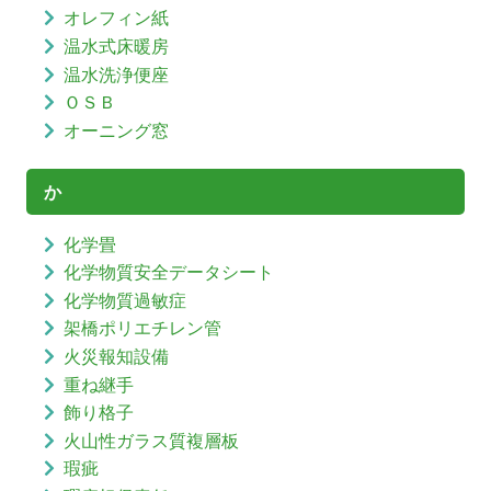
オレフィン紙
温水式床暖房
温水洗浄便座
ＯＳＢ
オーニング窓
か
化学畳
化学物質安全データシート
化学物質過敏症
架橋ポリエチレン管
火災報知設備
重ね継手
飾り格子
火山性ガラス質複層板
瑕疵