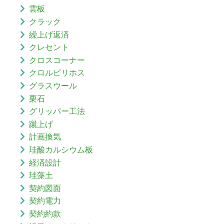
雲板
クラック
繰上げ返済
クレセント
クロスコーナー
クロルピリホス
グラスウール
栗石
グリッパー工法
蹴上げ
計画換気
珪酸カルシウム板
経済設計
珪藻土
契約図面
契約電力
契約約款