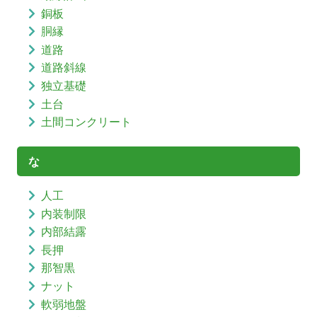
銅板
胴縁
道路
道路斜線
独立基礎
土台
土間コンクリート
な
人工
内装制限
内部結露
長押
那智黒
ナット
軟弱地盤