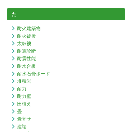
た
耐火建築物
耐火被覆
太鼓襖
耐震診断
耐震性能
耐水合板
耐水石膏ボード
堆積岩
耐力
耐力壁
田植え
畳
畳寄せ
建端