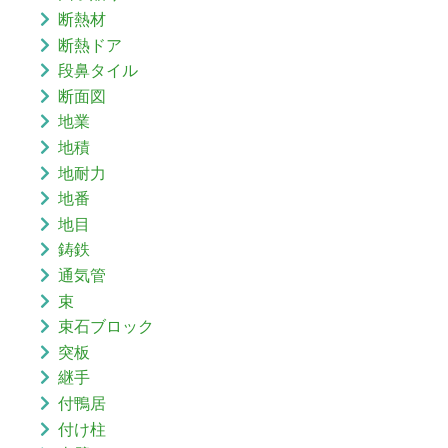
断熱材
断熱ドア
段鼻タイル
断面図
地業
地積
地耐力
地番
地目
鋳鉄
通気管
束
束石ブロック
突板
継手
付鴨居
付け柱