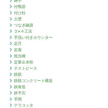
継手
付鴨居
付け柱
土壁
つなぎ融資
２×４工法
手洗い付きカウンター
定尺
定着
抵当権
定量止水栓
テストピース
鉄筋
鉄筋コンクリート構造
鉄骨造
鉄平石
手間
テラコッタ