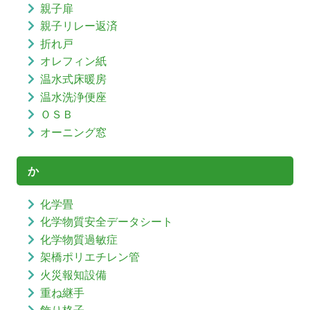
親子扉
親子リレー返済
折れ戸
オレフィン紙
温水式床暖房
温水洗浄便座
ＯＳＢ
オーニング窓
か
化学畳
化学物質安全データシート
化学物質過敏症
架橋ポリエチレン管
火災報知設備
重ね継手