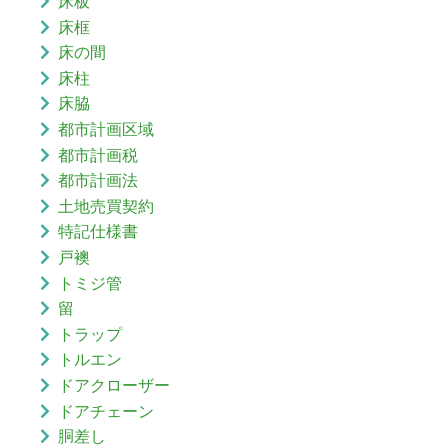
床板
床框
床の間
床柱
床脇
都市計画区域
都市計画税
都市計画法
土地売買契約
特記仕様書
戸襖
トミジ管
留
トラップ
トルエン
ドアクローザー
ドアチェーン
胴差し