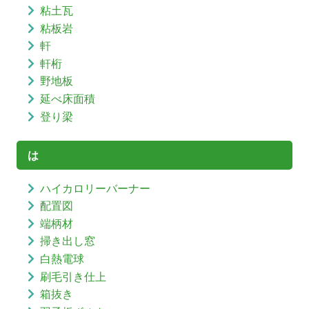
粘土瓦
粘板岩
軒
軒桁
野地板
延べ床面積
登り梁
は
ハイカロリーバーナー
配置図
端柄材
掃き出し窓
白熱電球
刷毛引き仕上
箱抜き