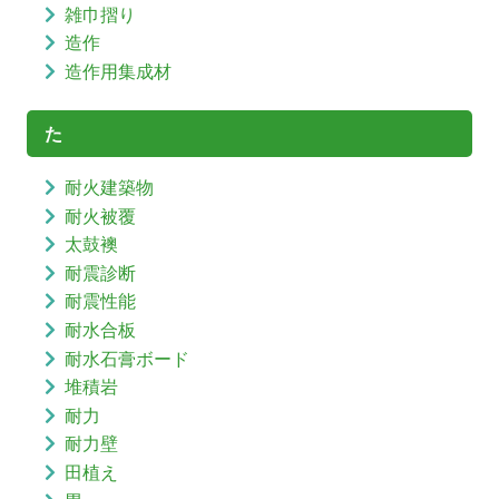
雑巾摺り
造作
造作用集成材
た
耐火建築物
耐火被覆
太鼓襖
耐震診断
耐震性能
耐水合板
耐水石膏ボード
堆積岩
耐力
耐力壁
田植え