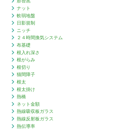
那智黒
ナット
軟弱地盤
日影規制
ニッチ
２４時間換気システム
布基礎
根入れ深さ
根がらみ
根切り
猫間障子
根太
根太掛け
熱橋
ネット金額
熱線吸収板ガラス
熱線反射板ガラス
熱伝導率