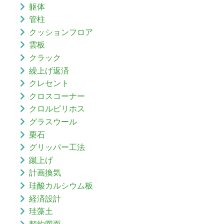
躯体
管柱
クッションフロア
雲板
クラック
繰上げ返済
クレセント
クロスコーナー
クロルピリホス
グラスウール
栗石
グリッパー工法
蹴上げ
計画換気
珪酸カルシウム板
経済設計
珪藻土
契約図面