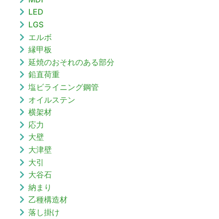
LED
LGS
エルボ
縁甲板
延焼のおそれのある部分
鉛直荷重
塩ビライニング鋼管
オイルステン
横架材
応力
大壁
大津壁
大引
大谷石
納まり
乙種構造材
落し掛け