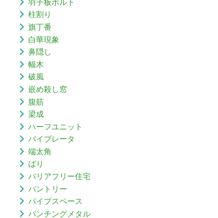
羽子板ボルト
柱割り
旗丁番
白華現象
鼻隠し
幅木
破風
嵌め殺し窓
腹筋
梁成
ハーフユニット
バイブレータ
端太角
ばり
バリアフリー住宅
パントリー
パイプスペース
パンチングメタル