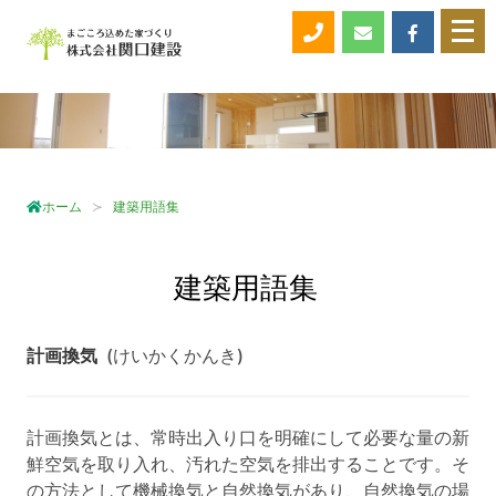
メ
ニ
ュ
ー
を
開
く
ホーム
建築用語集
建築用語集
計画換気
(けいかくかんき)
計画換気とは、常時出入り口を明確にして必要な量の新
鮮空気を取り入れ、汚れた空気を排出することです。そ
の方法として機械換気と自然換気があり、自然換気の場