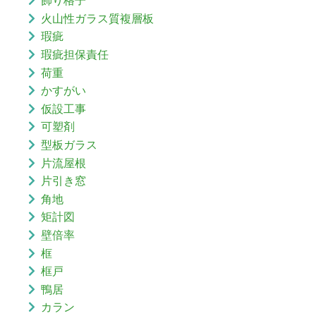
飾り格子
火山性ガラス質複層板
瑕疵
瑕疵担保責任
荷重
かすがい
仮設工事
可塑剤
型板ガラス
片流屋根
片引き窓
角地
矩計図
壁倍率
框
框戸
鴨居
カラン