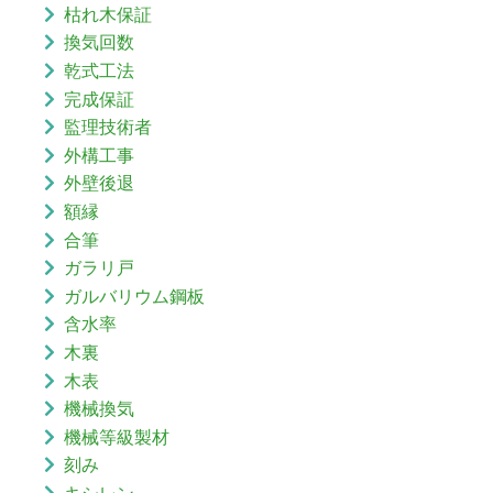
枯れ木保証
換気回数
乾式工法
完成保証
監理技術者
外構工事
外壁後退
額縁
合筆
ガラリ戸
ガルバリウム鋼板
含水率
木裏
木表
機械換気
機械等級製材
刻み
キシレン