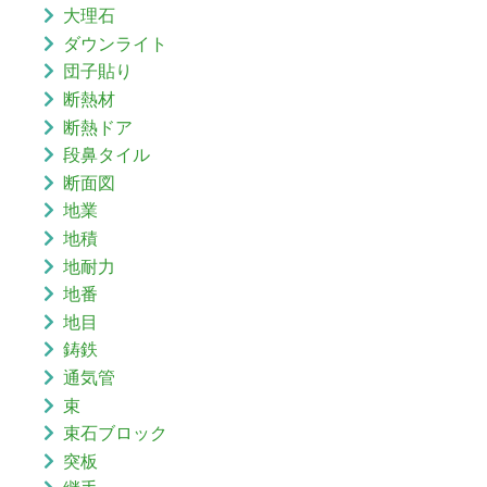
大理石
ダウンライト
団子貼り
断熱材
断熱ドア
段鼻タイル
断面図
地業
地積
地耐力
地番
地目
鋳鉄
通気管
束
束石ブロック
突板