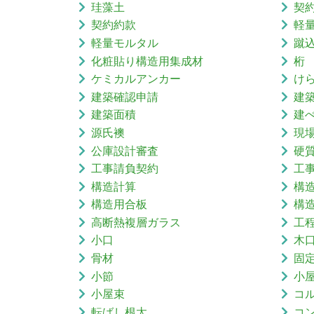
珪藻土
契
契約約款
軽
軽量モルタル
蹴
化粧貼り構造用集成材
桁
ケミカルアンカー
け
建築確認申請
建
建築面積
建
源氏襖
現
公庫設計審査
硬
工事請負契約
工
構造計算
構
構造用合板
構
高断熱複層ガラス
工
小口
木
骨材
固
小節
小
小屋束
コ
転ばし根太
コ