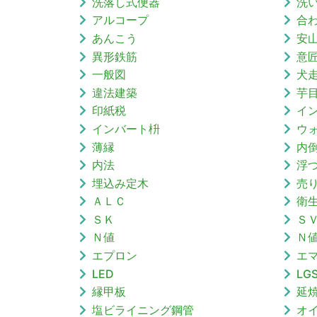
洗落し式便器
洗
アルコープ
合
あんこう
安
異形鉄筋
意
一般図
犬
違法建築
芋
印紙税
イ
インバート枡
ウ
薄縁
内
内法
浮
埋込み定木
売
ＡＬＣ
衛
ＳＫ
Ｓ
Ｎ値
Ｎ
エプロン
エ
LED
LG
縁甲板
延
塩ビライニング鋼管
オ