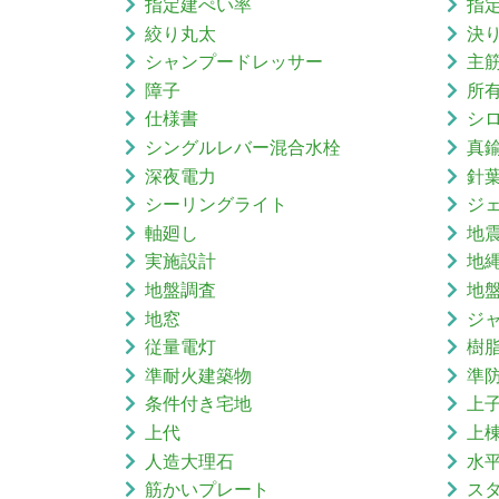
指定建ぺい率
指
絞り丸太
決
シャンプードレッサー
主
障子
所
仕様書
シ
シングルレバー混合水栓
真
深夜電力
針
シーリングライト
ジ
軸廻し
地
実施設計
地
地盤調査
地
地窓
ジ
従量電灯
樹
準耐火建築物
準
条件付き宅地
上
上代
上
人造大理石
水
筋かいプレート
ス