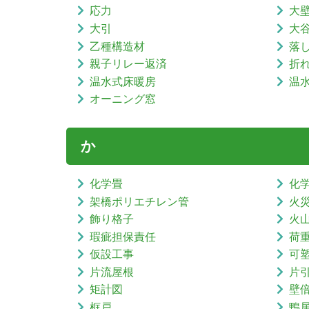
応力
大
大引
大
乙種構造材
落
親子リレー返済
折
温水式床暖房
温
オーニング窓
か
化学畳
化
架橋ポリエチレン管
火
飾り格子
火
瑕疵担保責任
荷
仮設工事
可
片流屋根
片
矩計図
壁
框戸
鴨