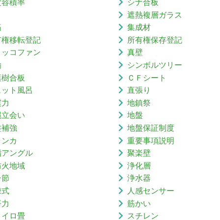
定容積率
シナ合板
り
遮熱複層ガラス
筋
集成材
有権移転登記
所有権保存登記
ロッコファン
真壁
鍮
シンボルツリー
葉樹合板
ＣＦシート
ェット風呂
直張り
震力
地鎮祭
縄立会い
地盤
盤補強
地盤保証制度
ャンカ
重要事項説明
脂アングル
聚楽壁
防火地域
浄化層
子節
浄水器
棟式
人感センサー
平力
筋かい
タイロ畳
スチレン