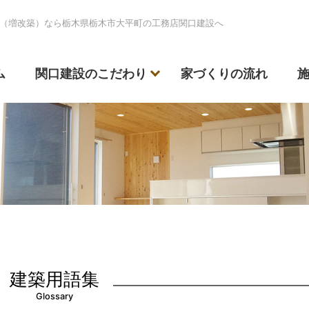
（増改築）なら栃木県栃木市大平町の工務店関口建設へ
ム
関口建設のこだわり
家づくりの流れ
建築用語集
Glossary