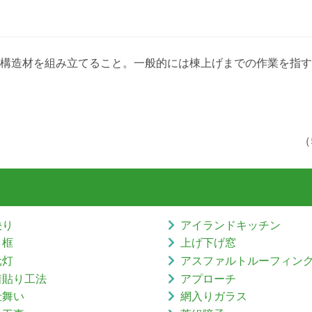
構造材を組み立てること。一般的には棟上げまでの作業を指す
（
決り
アイランドキッチン
り框
上げ下げ窓
元灯
アスファルトルーフィン
着貼り工法
アプローチ
仕舞い
網入りガラス