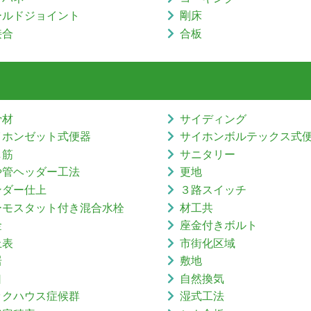
ールドジョイント
剛床
接合
合板
骨材
サイディング
イホンゼット式便器
サイホンボルテックス式
し筋
サニタリー
や管ヘッダー工法
更地
ンダー仕上
３路スイッチ
ーモスタット付き混合水栓
材工共
金
座金付きボルト
上表
市街化区域
居
敷地
口
自然換気
ックハウス症候群
湿式工法