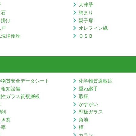
壁
大津壁
谷石
納まり
し掛け
親子扉
れ戸
オレフィン紙
水洗浄便座
ＯＳＢ
学物質安全データシート
化学物質過敏症
災報知設備
重ね継手
山性ガラス質複層板
瑕疵
重
かすがい
塑剤
型板ガラス
引き窓
角地
倍率
框
居
カラン