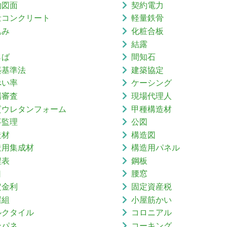
約図面
契約電力
量コンクリート
軽量鉄骨
込み
化粧合板
結露
らば
間知石
築基準法
建築協定
ぺい率
ケーシング
場審査
現場代理人
質ウレタンフォーム
甲種構造材
事監理
公図
造材
構造図
造用集成材
構造用パネル
程表
鋼板
口
腰窓
定金利
固定資産税
屋組
小屋筋かい
ルクタイル
コロニアル
ンパネ
コーキング