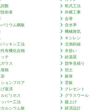
気回数
乾式工法
理技術者
外構工事
縁
合筆
ルバリウム鋼板
含水率
表
機械換気
み
キシレン
礎パッキン工法
北側斜線
発性有機化合物
木拾い
ャッチ
給湯器
化ガラス
競争見積り
妻屋根
切土
灰岩
躯体
ッションフロア
雲板
上げ返済
クレセント
ロルピリホス
グラスウール
リッパー工法
蹴上げ
酸カルシウム板
経済設計