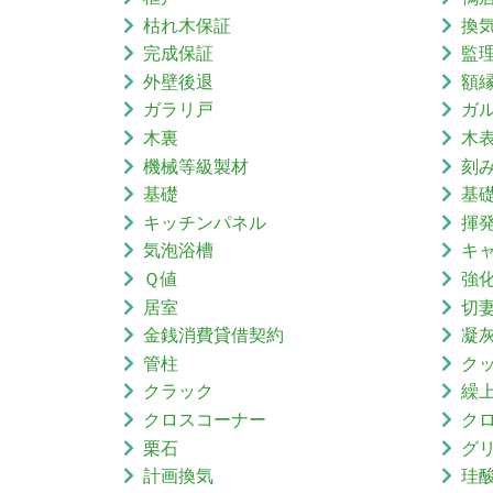
枯れ木保証
換
完成保証
監
外壁後退
額
ガラリ戸
ガ
木裏
木
機械等級製材
刻
基礎
基
キッチンパネル
揮
気泡浴槽
キ
Ｑ値
強
居室
切
金銭消費貸借契約
凝
管柱
ク
クラック
繰
クロスコーナー
ク
栗石
グ
計画換気
珪