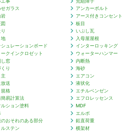
い工事
荒組障子
わせガラス
アンカーボルト
山岩
アース付きコンセント
匠図
板目
走り
いぶし瓦
目地
入母屋屋根
ンシュレーションボード
インターロッキング
ォークインクロゼット
ウォーターハンマー
倒し窓
内断熱
づくり
海砂
り主
エアコン
生放送
液状化
Ｖ規格
エチルベンゼン
値簡易計算法
エフロレッセンス
マルション塗料
MDF
S
エルボ
焼のおそれのある部分
鉛直荷重
イルステン
横架材