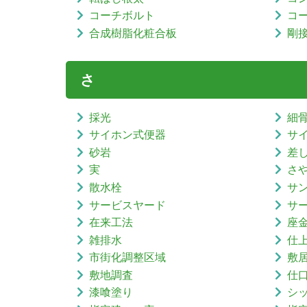
コーチボルト
コ
合成樹脂化粧合板
剛
さ
採光
細
サイホン式便器
サ
砂岩
差
実
さ
散水栓
サ
サービスヤード
サ
在来工法
座
雑排水
仕
市街化調整区域
敷
敷地調査
仕
漆喰塗り
シ