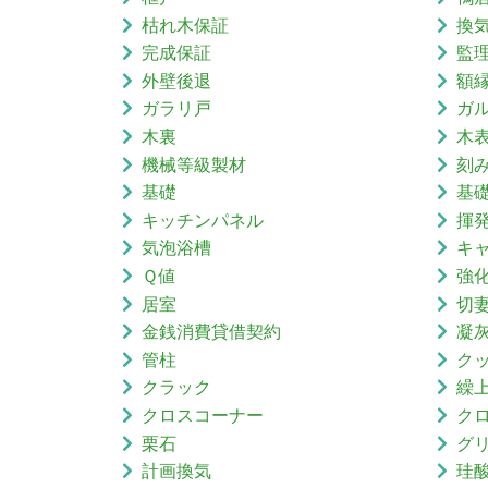
枯れ木保証
換
完成保証
監
外壁後退
額
ガラリ戸
ガ
木裏
木
機械等級製材
刻
基礎
基
キッチンパネル
揮
気泡浴槽
キ
Ｑ値
強
居室
切
金銭消費貸借契約
凝
管柱
ク
クラック
繰
クロスコーナー
ク
栗石
グ
計画換気
珪