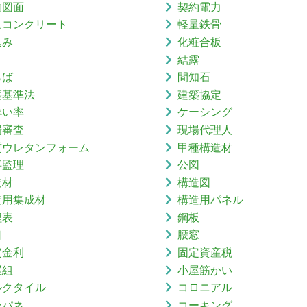
約図面
契約電力
量コンクリート
軽量鉄骨
込み
化粧合板
結露
らば
間知石
築基準法
建築協定
ぺい率
ケーシング
場審査
現場代理人
質ウレタンフォーム
甲種構造材
事監理
公図
造材
構造図
造用集成材
構造用パネル
程表
鋼板
口
腰窓
定金利
固定資産税
屋組
小屋筋かい
ルクタイル
コロニアル
ンパネ
コーキング