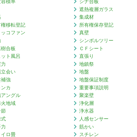
定容積率
シナ合板
り
遮熱複層ガラス
筋
集成材
有権移転登記
所有権保存登記
ロッコファン
真壁
鍮
シンボルツリー
葉樹合板
ＣＦシート
ェット風呂
直張り
震力
地鎮祭
縄立会い
地盤
盤補強
地盤保証制度
ャンカ
重要事項説明
脂アングル
聚楽壁
防火地域
浄化層
子節
浄水器
棟式
人感センサー
平力
筋かい
タイロ畳
スチレン