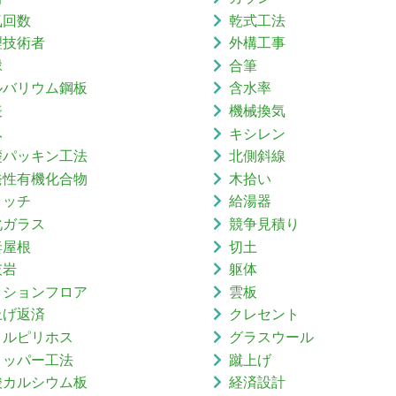
気回数
乾式工法
理技術者
外構工事
縁
合筆
ルバリウム鋼板
含水率
表
機械換気
み
キシレン
礎パッキン工法
北側斜線
発性有機化合物
木拾い
ャッチ
給湯器
化ガラス
競争見積り
妻屋根
切土
灰岩
躯体
ッションフロア
雲板
上げ返済
クレセント
ロルピリホス
グラスウール
リッパー工法
蹴上げ
酸カルシウム板
経済設計