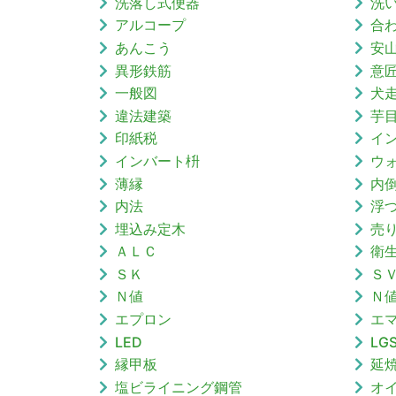
洗落し式便器
洗
アルコープ
合
あんこう
安
異形鉄筋
意
一般図
犬
違法建築
芋
印紙税
イ
インバート枡
ウ
薄縁
内
内法
浮
埋込み定木
売
ＡＬＣ
衛
ＳＫ
Ｓ
Ｎ値
Ｎ
エプロン
エ
LED
LG
縁甲板
延
塩ビライニング鋼管
オ