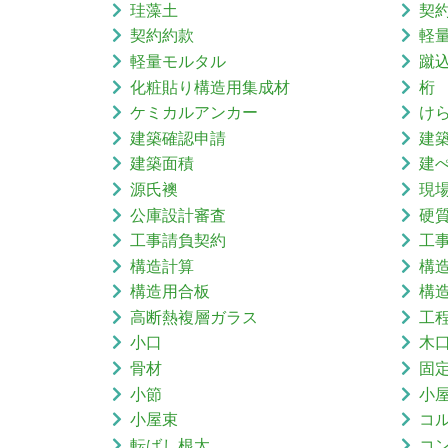
珪藻土
契
契約約款
軽
軽量モルタル
蹴
化粧貼り構造用集成材
桁
ケミカルアンカー
け
建築確認申請
建
建築面積
建
源氏襖
現
公庫設計審査
硬
工事請負契約
工
構造計算
構
構造用合板
構
高断熱複層ガラス
工
小口
木
骨材
固
小節
小
小屋束
コ
転ばし根太
コ