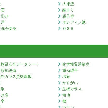
壁
大津壁
谷石
納まり
し掛け
親子扉
れ戸
オレフィン紙
水洗浄便座
ＯＳＢ
学物質安全データシート
化学物質過敏症
災報知設備
重ね継手
山性ガラス質複層板
瑕疵
重
かすがい
塑剤
型板ガラス
引き窓
角地
倍率
框
居
カラン