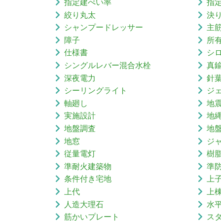
指定建ぺい率
指
絞り丸太
決
シャンプードレッサー
主
障子
所
仕様書
シ
シングルレバー混合水栓
真
深夜電力
針
シーリングライト
ジ
軸廻し
地
実施設計
地
地盤調査
地
地窓
ジ
従量電灯
樹
準耐火建築物
準
条件付き宅地
上
上代
上
人造大理石
水
筋かいプレート
ス