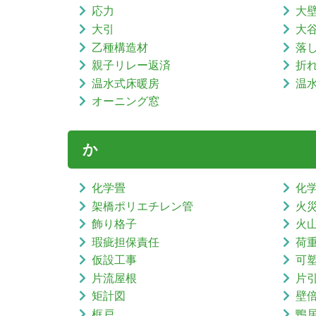
応力
大
大引
大
乙種構造材
落
親子リレー返済
折
温水式床暖房
温
オーニング窓
か
化学畳
化
架橋ポリエチレン管
火
飾り格子
火
瑕疵担保責任
荷
仮設工事
可
片流屋根
片
矩計図
壁
框戸
鴨