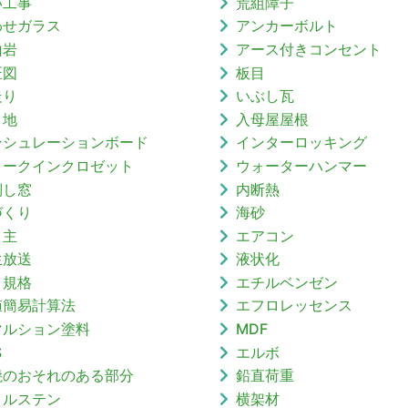
い工事
荒組障子
わせガラス
アンカーボルト
山岩
アース付きコンセント
匠図
板目
走り
いぶし瓦
目地
入母屋屋根
ンシュレーションボード
インターロッキング
ォークインクロゼット
ウォーターハンマー
倒し窓
内断熱
づくり
海砂
り主
エアコン
生放送
液状化
Ｖ規格
エチルベンゼン
値簡易計算法
エフロレッセンス
マルション塗料
MDF
S
エルボ
焼のおそれのある部分
鉛直荷重
イルステン
横架材