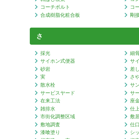
コーチボルト
コ
合成樹脂化粧合板
剛
さ
採光
細
サイホン式便器
サ
砂岩
差
実
さ
散水栓
サ
サービスヤード
サ
在来工法
座
雑排水
仕
市街化調整区域
敷
敷地調査
仕
漆喰塗り
シ