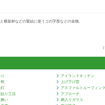
と横架材などの緊結に使うコの字形などの金物。
（
決り
アイランドキッチン
り框
上げ下げ窓
元灯
アスファルトルーフィン
着貼り工法
アプローチ
仕舞い
網入りガラス