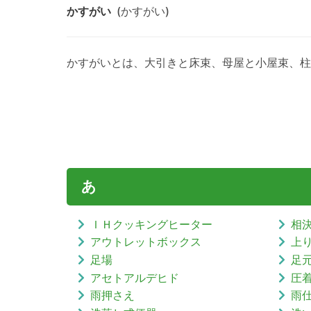
かすがい
(かすがい)
かすがいとは、大引きと床束、母屋と小屋束、柱
あ
ＩＨクッキングヒーター
相
アウトレットボックス
上
足場
足
アセトアルデヒド
圧
雨押さえ
雨