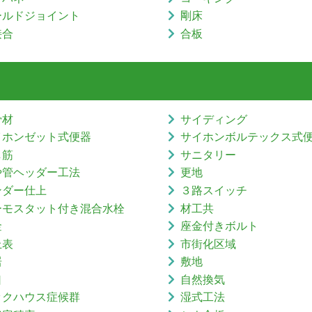
ールドジョイント
剛床
接合
合板
骨材
サイディング
イホンゼット式便器
サイホンボルテックス式
し筋
サニタリー
や管ヘッダー工法
更地
ンダー仕上
３路スイッチ
ーモスタット付き混合水栓
材工共
金
座金付きボルト
上表
市街化区域
居
敷地
口
自然換気
ックハウス症候群
湿式工法