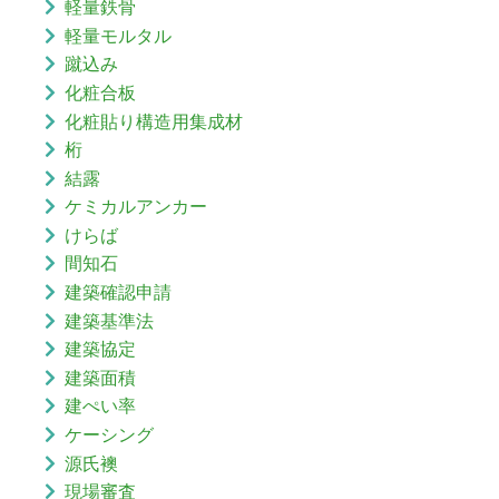
軽量鉄骨
軽量モルタル
蹴込み
化粧合板
化粧貼り構造用集成材
桁
結露
ケミカルアンカー
けらば
間知石
建築確認申請
建築基準法
建築協定
建築面積
建ぺい率
ケーシング
源氏襖
現場審査