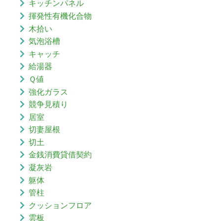
キッチンパネル
揮発性有機化合物
木拾い
気泡浴槽
キャッチ
給湯器
Ｑ値
強化ガラス
競争見積り
居室
切妻屋根
切土
金銭消費貸借契約
凝灰岩
躯体
管柱
クッションフロア
雲板