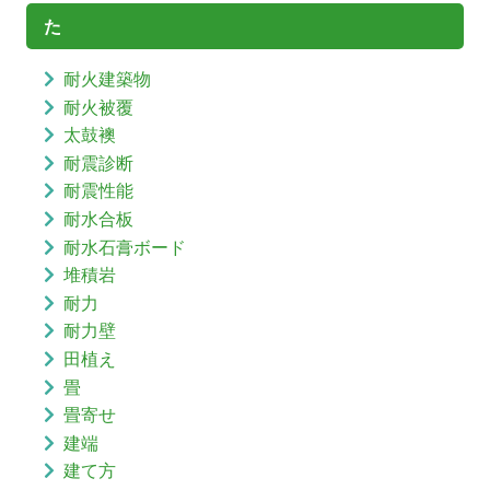
た
耐火建築物
耐火被覆
太鼓襖
耐震診断
耐震性能
耐水合板
耐水石膏ボード
堆積岩
耐力
耐力壁
田植え
畳
畳寄せ
建端
建て方