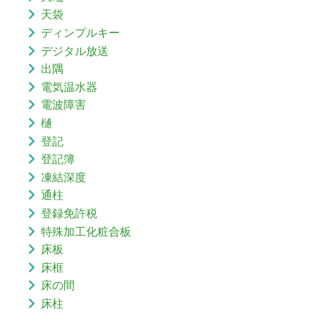
天袋
ディンプルキー
デジタル放送
出隅
電気温水器
電波障害
樋
登記
登記簿
凍結深度
通柱
登録免許税
特殊加工化粧合板
床板
床框
床の間
床柱