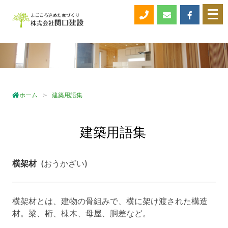
メ
ニ
ュ
ー
を
開
く
ホーム
建築用語集
建築用語集
横架材
(おうかざい)
横架材とは、建物の骨組みで、横に架け渡された構造
材。梁、桁、棟木、母屋、胴差など。