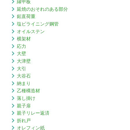
縁甲板
延焼のおそれのある部分
鉛直荷重
塩ビライニング鋼管
オイルステン
横架材
応力
大壁
大津壁
大引
大谷石
納まり
乙種構造材
落し掛け
親子扉
親子リレー返済
折れ戸
オレフィン紙