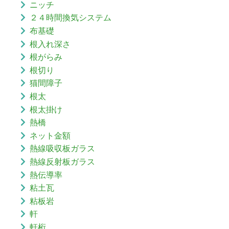
ニッチ
２４時間換気システム
布基礎
根入れ深さ
根がらみ
根切り
猫間障子
根太
根太掛け
熱橋
ネット金額
熱線吸収板ガラス
熱線反射板ガラス
熱伝導率
粘土瓦
粘板岩
軒
軒桁