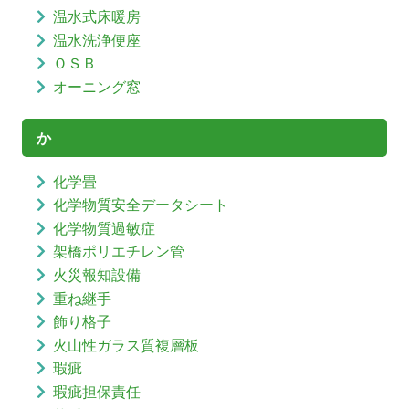
温水式床暖房
温水洗浄便座
ＯＳＢ
オーニング窓
か
化学畳
化学物質安全データシート
化学物質過敏症
架橋ポリエチレン管
火災報知設備
重ね継手
飾り格子
火山性ガラス質複層板
瑕疵
瑕疵担保責任