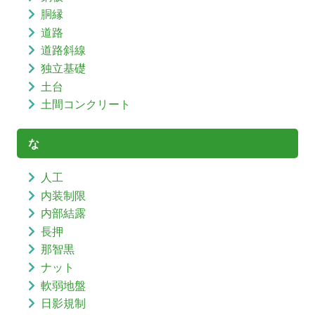
胴縁
道路
道路斜線
独立基礎
土台
土間コンクリート
な
人工
内装制限
内部結露
長押
那智黒
ナット
軟弱地盤
日影規制