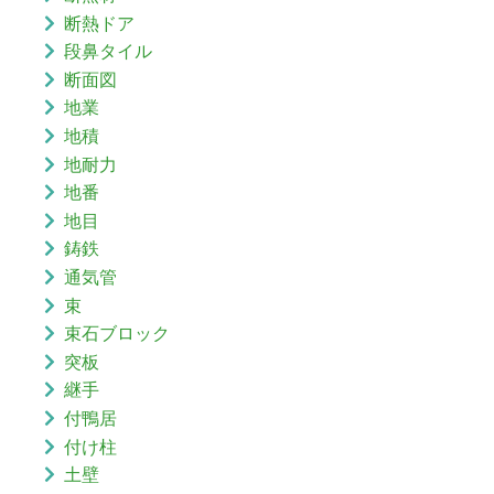
断熱ドア
段鼻タイル
断面図
地業
地積
地耐力
地番
地目
鋳鉄
通気管
束
束石ブロック
突板
継手
付鴨居
付け柱
土壁