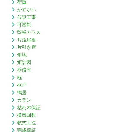
荷重
かすがい
仮設工事
可塑剤
型板ガラス
片流屋根
片引き窓
角地
矩計図
壁倍率
框
框戸
鴨居
カラン
枯れ木保証
換気回数
乾式工法
完成保証