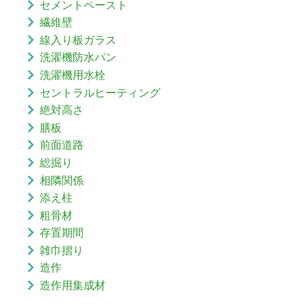
セメントペースト
繊維壁
線入り板ガラス
洗濯機防水パン
洗濯機用水栓
セントラルヒーティング
絶対高さ
膳板
前面道路
総掘り
相隣関係
添え柱
粗骨材
存置期間
雑巾摺り
造作
造作用集成材