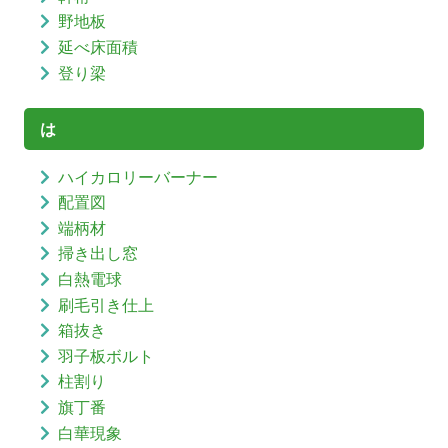
野地板
延べ床面積
登り梁
は
ハイカロリーバーナー
配置図
端柄材
掃き出し窓
白熱電球
刷毛引き仕上
箱抜き
羽子板ボルト
柱割り
旗丁番
白華現象