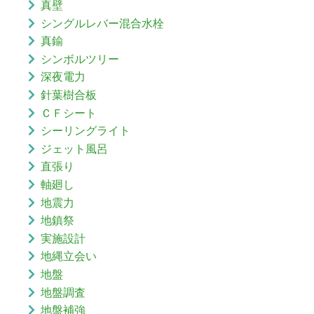
真壁
シングルレバー混合水栓
真鍮
シンボルツリー
深夜電力
針葉樹合板
ＣＦシート
シーリングライト
ジェット風呂
直張り
軸廻し
地震力
地鎮祭
実施設計
地縄立会い
地盤
地盤調査
地盤補強