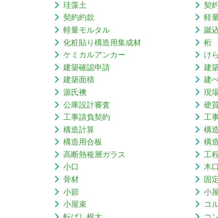
珪藻土
契
契約約款
軽
軽量モルタル
蹴
化粧貼り構造用集成材
桁
ケミカルアンカー
け
建築確認申請
建
建築面積
建
源氏襖
現
公庫設計審査
硬
工事請負契約
工
構造計算
構
構造用合板
構
高断熱複層ガラス
工
小口
木
骨材
固
小節
小
小屋束
コ
転ばし根太
コ