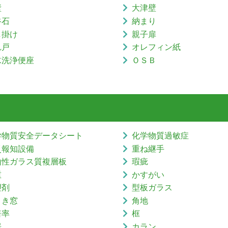
壁
大津壁
谷石
納まり
し掛け
親子扉
れ戸
オレフィン紙
水洗浄便座
ＯＳＢ
学物質安全データシート
化学物質過敏症
災報知設備
重ね継手
山性ガラス質複層板
瑕疵
重
かすがい
塑剤
型板ガラス
引き窓
角地
倍率
框
居
カラン