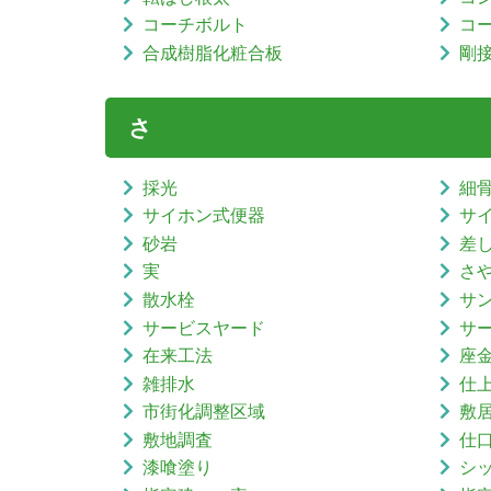
コーチボルト
コ
合成樹脂化粧合板
剛
さ
採光
細
サイホン式便器
サ
砂岩
差
実
さ
散水栓
サ
サービスヤード
サ
在来工法
座
雑排水
仕
市街化調整区域
敷
敷地調査
仕
漆喰塗り
シ