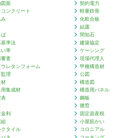
約図面
契約電力
量コンクリート
軽量鉄骨
込み
化粧合板
結露
らば
間知石
築基準法
建築協定
ぺい率
ケーシング
場審査
現場代理人
質ウレタンフォーム
甲種構造材
事監理
公図
造材
構造図
造用集成材
構造用パネル
程表
鋼板
口
腰窓
定金利
固定資産税
屋組
小屋筋かい
ルクタイル
コロニアル
ンパネ
コーキング