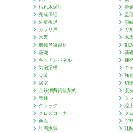
枯れ木保証
換
完成保証
監
外壁後退
額
ガラリ戸
ガ
木裏
木
機械等級製材
刻
基礎
基
キッチンパネル
揮
気泡浴槽
キ
Ｑ値
強
居室
切
金銭消費貸借契約
凝
管柱
ク
クラック
繰
クロスコーナー
ク
栗石
グ
計画換気
珪