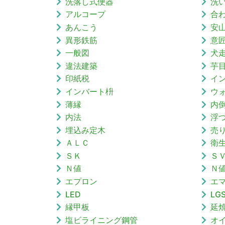
洗落し式便器
洗
アルコープ
合
あんこう
安
異形鉄筋
意
一般図
犬
違法建築
芋
印紙税
イ
インバート枡
ウ
薄縁
内
内法
浮
埋込み定木
売
ＡＬＣ
衛
ＳＫ
Ｓ
Ｎ値
Ｎ
エプロン
エ
LED
LG
縁甲板
延
塩ビライニング鋼管
オ