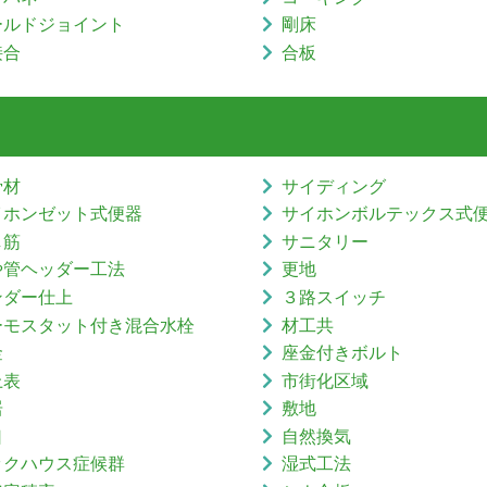
ールドジョイント
剛床
接合
合板
骨材
サイディング
イホンゼット式便器
サイホンボルテックス式
し筋
サニタリー
や管ヘッダー工法
更地
ンダー仕上
３路スイッチ
ーモスタット付き混合水栓
材工共
金
座金付きボルト
上表
市街化区域
居
敷地
口
自然換気
ックハウス症候群
湿式工法