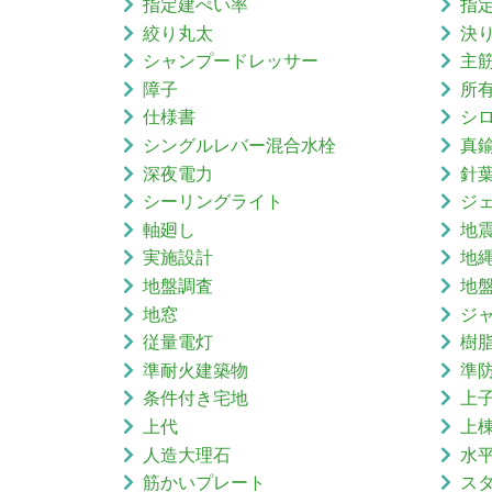
指定建ぺい率
指
絞り丸太
決
シャンプードレッサー
主
障子
所
仕様書
シ
シングルレバー混合水栓
真
深夜電力
針
シーリングライト
ジ
軸廻し
地
実施設計
地
地盤調査
地
地窓
ジ
従量電灯
樹
準耐火建築物
準
条件付き宅地
上
上代
上
人造大理石
水
筋かいプレート
ス