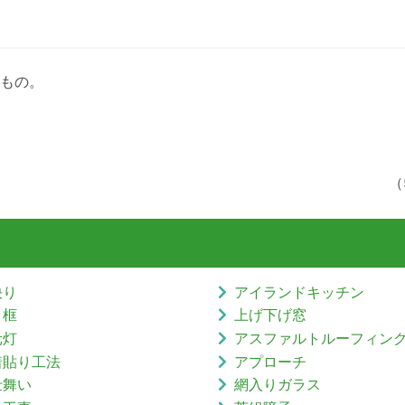
もの。
（
決り
アイランドキッチン
り框
上げ下げ窓
元灯
アスファルトルーフィン
着貼り工法
アプローチ
仕舞い
網入りガラス