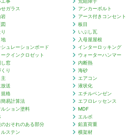
い工事
荒組障子
わせガラス
アンカーボルト
山岩
アース付きコンセント
匠図
板目
走り
いぶし瓦
目地
入母屋屋根
ンシュレーションボード
インターロッキング
ォークインクロゼット
ウォーターハンマー
倒し窓
内断熱
づくり
海砂
り主
エアコン
生放送
液状化
Ｖ規格
エチルベンゼン
値簡易計算法
エフロレッセンス
マルション塗料
MDF
S
エルボ
焼のおそれのある部分
鉛直荷重
イルステン
横架材