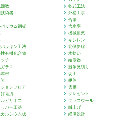
気回数
乾式工法
理技術者
外構工事
縁
合筆
ルバリウム鋼板
含水率
表
機械換気
み
キシレン
礎パッキン工法
北側斜線
発性有機化合物
木拾い
ャッチ
給湯器
化ガラス
競争見積り
妻屋根
切土
灰岩
躯体
ッションフロア
雲板
上げ返済
クレセント
ロルピリホス
グラスウール
リッパー工法
蹴上げ
酸カルシウム板
経済設計