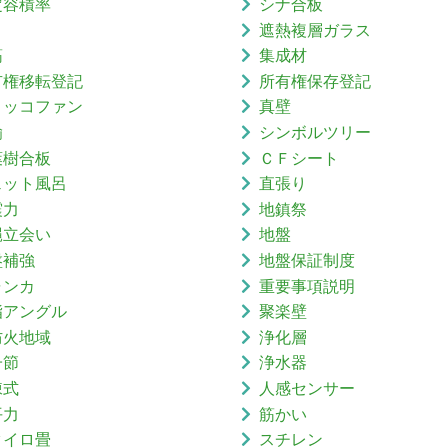
定容積率
シナ合板
り
遮熱複層ガラス
筋
集成材
有権移転登記
所有権保存登記
ロッコファン
真壁
鍮
シンボルツリー
葉樹合板
ＣＦシート
ェット風呂
直張り
震力
地鎮祭
縄立会い
地盤
盤補強
地盤保証制度
ャンカ
重要事項説明
脂アングル
聚楽壁
防火地域
浄化層
子節
浄水器
棟式
人感センサー
平力
筋かい
タイロ畳
スチレン