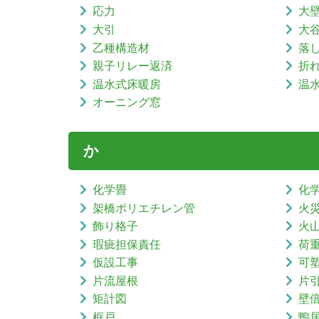
応力
大
大引
大
乙種構造材
落
親子リレー返済
折
温水式床暖房
温
オーニング窓
か
化学畳
化
架橋ポリエチレン管
火
飾り格子
火
瑕疵担保責任
荷
仮設工事
可
片流屋根
片
矩計図
壁
框戸
鴨