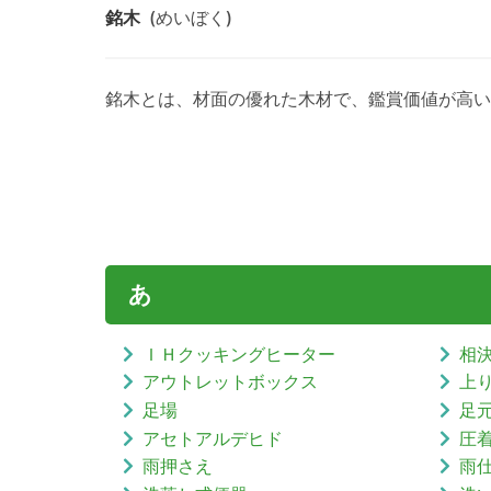
銘木
(めいぼく)
銘木とは、材面の優れた木材で、鑑賞価値が高い
あ
ＩＨクッキングヒーター
相
アウトレットボックス
上
足場
足
アセトアルデヒド
圧
雨押さえ
雨