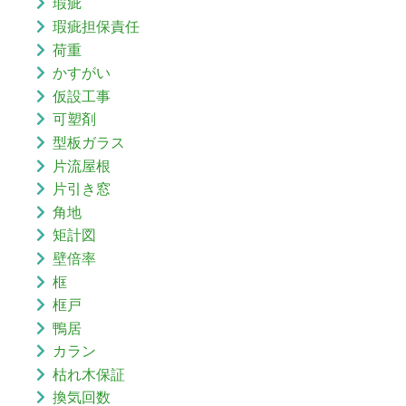
瑕疵
瑕疵担保責任
荷重
かすがい
仮設工事
可塑剤
型板ガラス
片流屋根
片引き窓
角地
矩計図
壁倍率
框
框戸
鴨居
カラン
枯れ木保証
換気回数