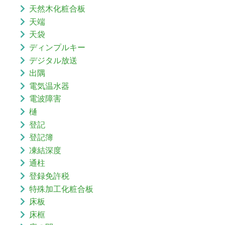
天然木化粧合板
天端
天袋
ディンプルキー
デジタル放送
出隅
電気温水器
電波障害
樋
登記
登記簿
凍結深度
通柱
登録免許税
特殊加工化粧合板
床板
床框