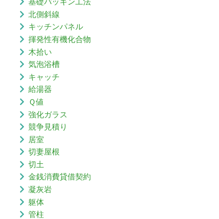
基礎パッキン工法
北側斜線
キッチンパネル
揮発性有機化合物
木拾い
気泡浴槽
キャッチ
給湯器
Ｑ値
強化ガラス
競争見積り
居室
切妻屋根
切土
金銭消費貸借契約
凝灰岩
躯体
管柱