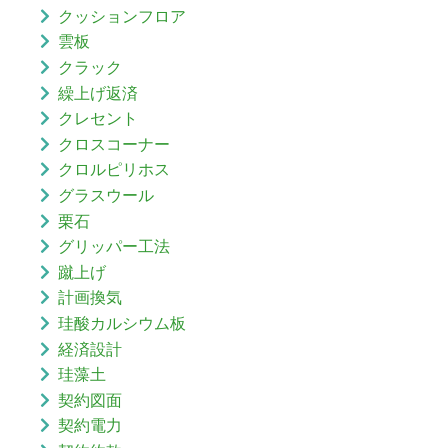
クッションフロア
雲板
クラック
繰上げ返済
クレセント
クロスコーナー
クロルピリホス
グラスウール
栗石
グリッパー工法
蹴上げ
計画換気
珪酸カルシウム板
経済設計
珪藻土
契約図面
契約電力