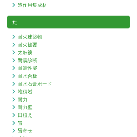
造作用集成材
た
耐火建築物
耐火被覆
太鼓襖
耐震診断
耐震性能
耐水合板
耐水石膏ボード
堆積岩
耐力
耐力壁
田植え
畳
畳寄せ