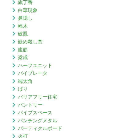
旗丁番
白華現象
鼻隠し
幅木
破風
嵌め殺し窓
腹筋
梁成
ハーフユニット
バイブレータ
端太角
ばり
バリアフリー住宅
パントリー
パイプスペース
パンチングメタル
パーティクルボード
火打