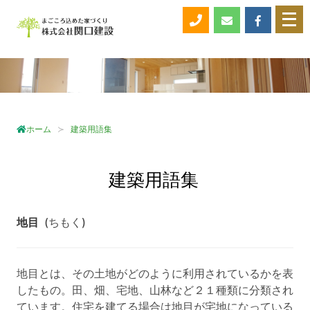
メ
ニ
ュ
ー
を
開
く
ホーム
建築用語集
建築用語集
地目
(ちもく)
地目とは、その土地がどのように利用されているかを表
したもの。田、畑、宅地、山林など２１種類に分類され
ています。住宅を建てる場合は地目が宅地になっている