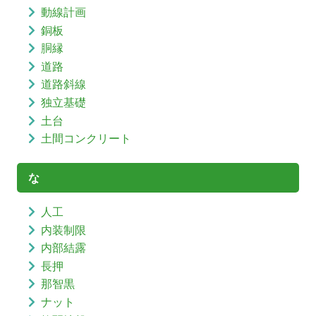
動線計画
銅板
胴縁
道路
道路斜線
独立基礎
土台
土間コンクリート
な
人工
内装制限
内部結露
長押
那智黒
ナット