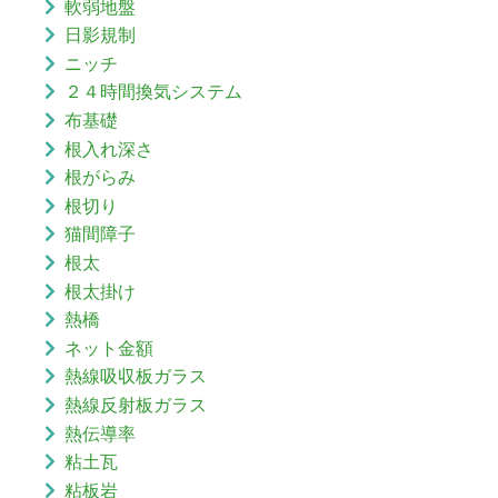
軟弱地盤
日影規制
ニッチ
２４時間換気システム
布基礎
根入れ深さ
根がらみ
根切り
猫間障子
根太
根太掛け
熱橋
ネット金額
熱線吸収板ガラス
熱線反射板ガラス
熱伝導率
粘土瓦
粘板岩