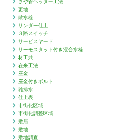
さや管ヘッダー工法
更地
散水栓
サンダー仕上
３路スイッチ
サービスヤード
サーモスタット付き混合水栓
材工共
在来工法
座金
座金付きボルト
雑排水
仕上表
市街化区域
市街化調整区域
敷居
敷地
敷地調査