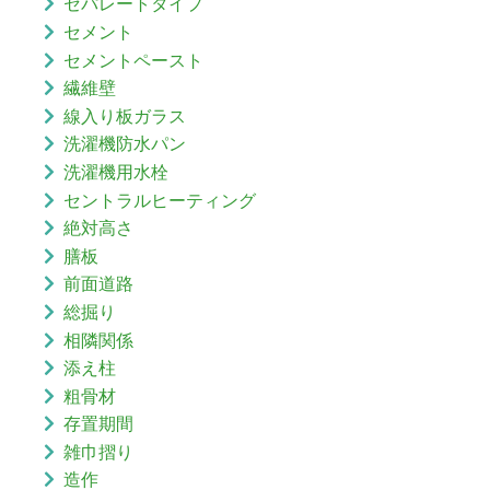
セパレートタイプ
セメント
セメントペースト
繊維壁
線入り板ガラス
洗濯機防水パン
洗濯機用水栓
セントラルヒーティング
絶対高さ
膳板
前面道路
総掘り
相隣関係
添え柱
粗骨材
存置期間
雑巾摺り
造作