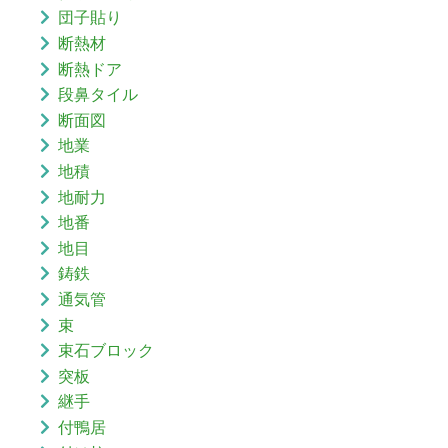
団子貼り
断熱材
断熱ドア
段鼻タイル
断面図
地業
地積
地耐力
地番
地目
鋳鉄
通気管
束
束石ブロック
突板
継手
付鴨居