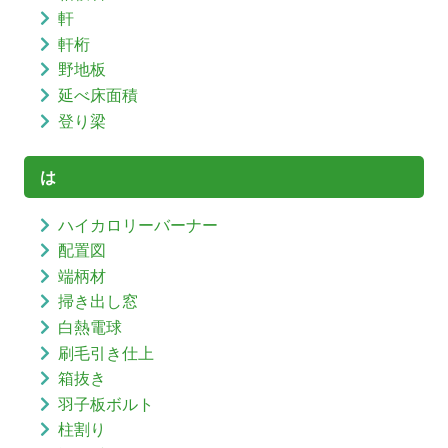
軒
軒桁
野地板
延べ床面積
登り梁
は
ハイカロリーバーナー
配置図
端柄材
掃き出し窓
白熱電球
刷毛引き仕上
箱抜き
羽子板ボルト
柱割り