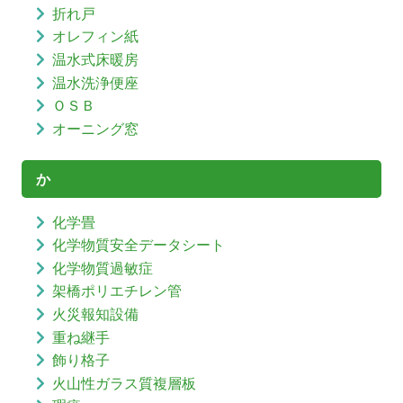
折れ戸
オレフィン紙
温水式床暖房
温水洗浄便座
ＯＳＢ
オーニング窓
か
化学畳
化学物質安全データシート
化学物質過敏症
架橋ポリエチレン管
火災報知設備
重ね継手
飾り格子
火山性ガラス質複層板