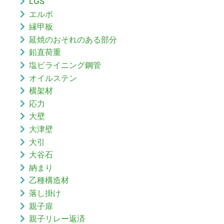
LGS
エルボ
縁甲板
延焼のおそれのある部分
鉛直荷重
塩ビライニング鋼管
オイルステン
横架材
応力
大壁
大津壁
大引
大谷石
納まり
乙種構造材
落し掛け
親子扉
親子リレー返済