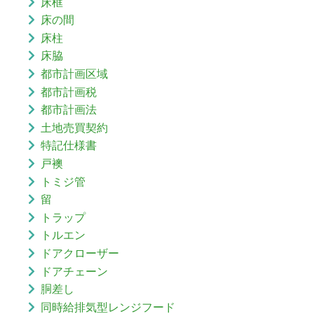
床框
床の間
床柱
床脇
都市計画区域
都市計画税
都市計画法
土地売買契約
特記仕様書
戸襖
トミジ管
留
トラップ
トルエン
ドアクローザー
ドアチェーン
胴差し
同時給排気型レンジフード