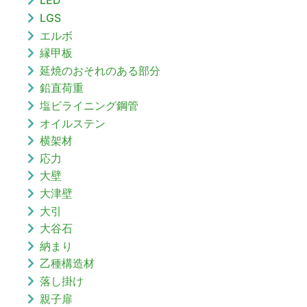
LED
LGS
エルボ
縁甲板
延焼のおそれのある部分
鉛直荷重
塩ビライニング鋼管
オイルステン
横架材
応力
大壁
大津壁
大引
大谷石
納まり
乙種構造材
落し掛け
親子扉