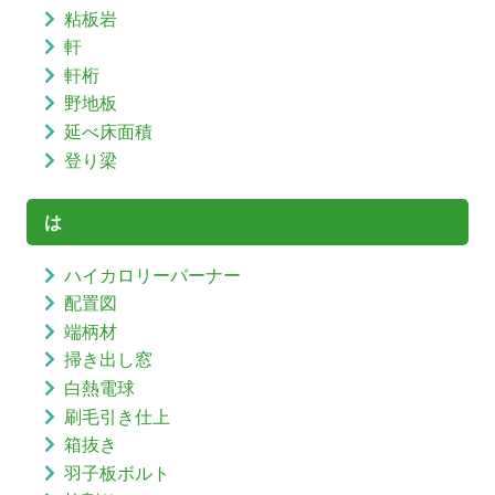
粘板岩
軒
軒桁
野地板
延べ床面積
登り梁
は
ハイカロリーバーナー
配置図
端柄材
掃き出し窓
白熱電球
刷毛引き仕上
箱抜き
羽子板ボルト