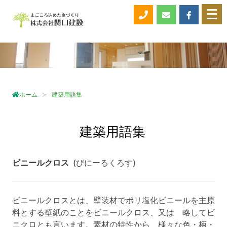
メ
ニ
ュ
ー
を
開
く
ホーム
建築用語集
建築用語集
ビニールクロス
(びにーるくろす)
ビニールクロスとは、壁装材でポリ塩化ビニールを主原
料とする壁紙のことをビニールクロス、又は 略してビ
ニクロとも言います。素材の特性から、様々な色・柄・