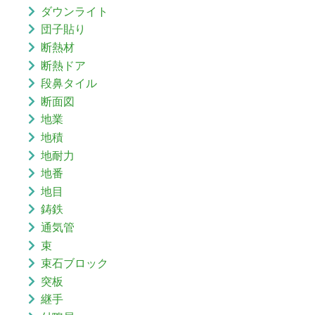
ダウンライト
団子貼り
断熱材
断熱ドア
段鼻タイル
断面図
地業
地積
地耐力
地番
地目
鋳鉄
通気管
束
束石ブロック
突板
継手