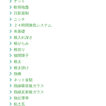
ナット
軟弱地盤
日影規制
ニッチ
２４時間換気システム
布基礎
根入れ深さ
根がらみ
根切り
猫間障子
根太
根太掛け
熱橋
ネット金額
熱線吸収板ガラス
熱線反射板ガラス
熱伝導率
粘土瓦