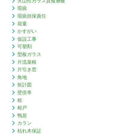
火山性ガラス質複層板
瑕疵
瑕疵担保責任
荷重
かすがい
仮設工事
可塑剤
型板ガラス
片流屋根
片引き窓
角地
矩計図
壁倍率
框
框戸
鴨居
カラン
枯れ木保証