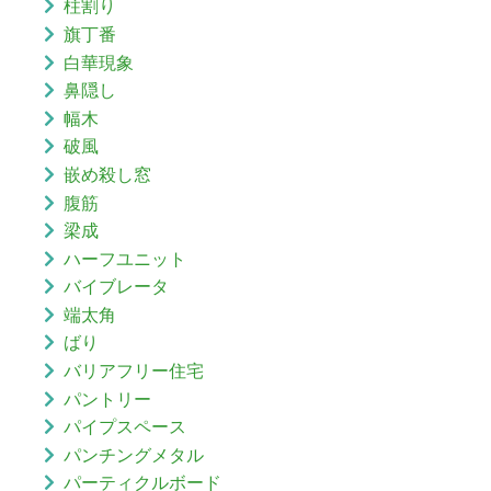
柱割り
旗丁番
白華現象
鼻隠し
幅木
破風
嵌め殺し窓
腹筋
梁成
ハーフユニット
バイブレータ
端太角
ばり
バリアフリー住宅
パントリー
パイプスペース
パンチングメタル
パーティクルボード