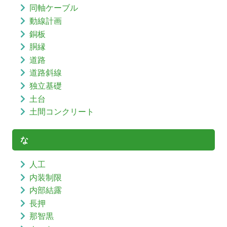
同軸ケーブル
動線計画
銅板
胴縁
道路
道路斜線
独立基礎
土台
土間コンクリート
な
人工
内装制限
内部結露
長押
那智黒