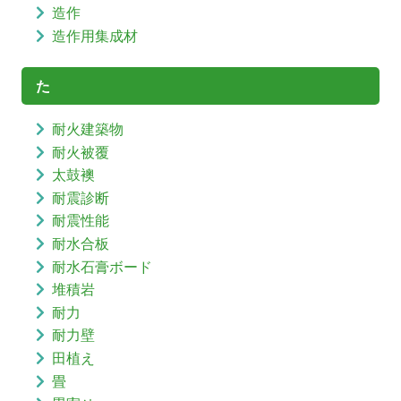
造作
造作用集成材
た
耐火建築物
耐火被覆
太鼓襖
耐震診断
耐震性能
耐水合板
耐水石膏ボード
堆積岩
耐力
耐力壁
田植え
畳