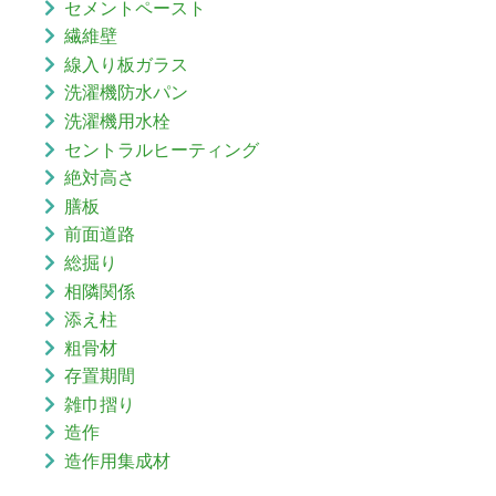
セメントペースト
繊維壁
線入り板ガラス
洗濯機防水パン
洗濯機用水栓
セントラルヒーティング
絶対高さ
膳板
前面道路
総掘り
相隣関係
添え柱
粗骨材
存置期間
雑巾摺り
造作
造作用集成材