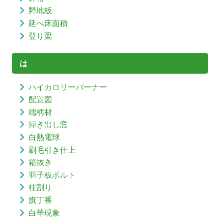
野地板
延べ床面積
登り梁
は
ハイカロリーバーナー
配置図
端柄材
掃き出し窓
白熱電球
刷毛引き仕上
箱抜き
羽子板ボルト
柱割り
旗丁番
白華現象