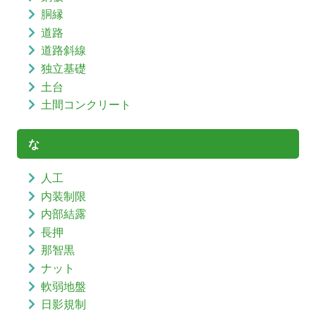
胴縁
道路
道路斜線
独立基礎
土台
土間コンクリート
な
人工
内装制限
内部結露
長押
那智黒
ナット
軟弱地盤
日影規制