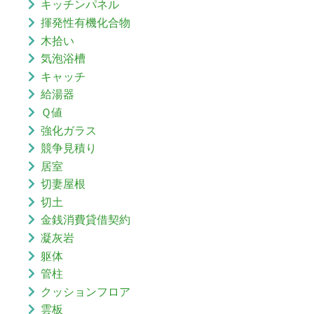
キッチンパネル
揮発性有機化合物
木拾い
気泡浴槽
キャッチ
給湯器
Ｑ値
強化ガラス
競争見積り
居室
切妻屋根
切土
金銭消費貸借契約
凝灰岩
躯体
管柱
クッションフロア
雲板