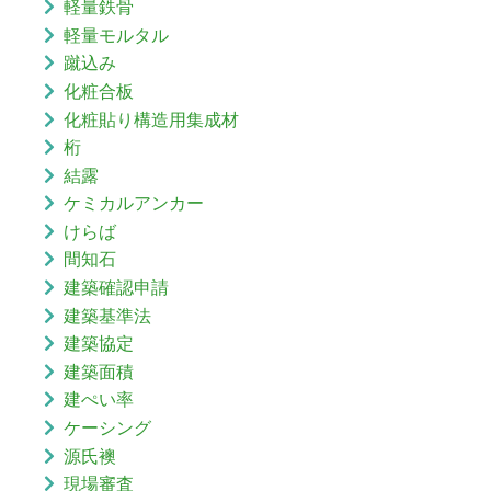
軽量鉄骨
軽量モルタル
蹴込み
化粧合板
化粧貼り構造用集成材
桁
結露
ケミカルアンカー
けらば
間知石
建築確認申請
建築基準法
建築協定
建築面積
建ぺい率
ケーシング
源氏襖
現場審査