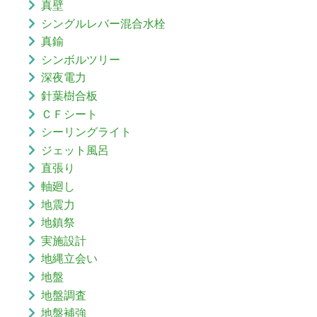
真壁
シングルレバー混合水栓
真鍮
シンボルツリー
深夜電力
針葉樹合板
ＣＦシート
シーリングライト
ジェット風呂
直張り
軸廻し
地震力
地鎮祭
実施設計
地縄立会い
地盤
地盤調査
地盤補強