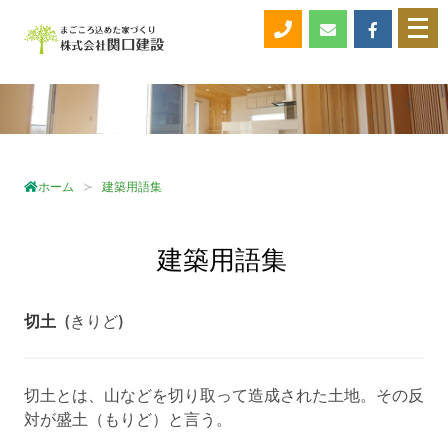
メ
ニ
ュ
ー
を
開
く
ホーム
建築用語集
建築用語集
切土
(きりど)
切土とは、山などを切り取って造成された土地。その反
対が盛土（もりど）と言う。