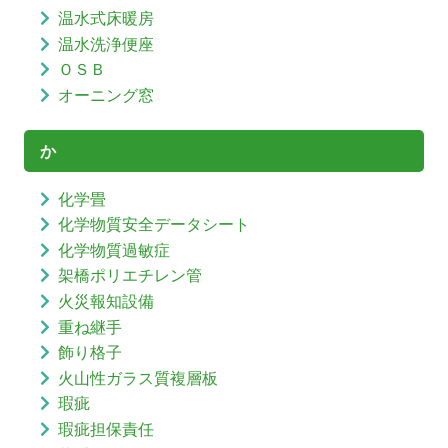
温水式床暖房
温水洗浄便座
ＯＳＢ
オーニング窓
か
化学畳
化学物質安全データシート
化学物質過敏症
架橋ポリエチレン管
火災報知設備
重ね継手
飾り格子
火山性ガラス質複層板
瑕疵
瑕疵担保責任