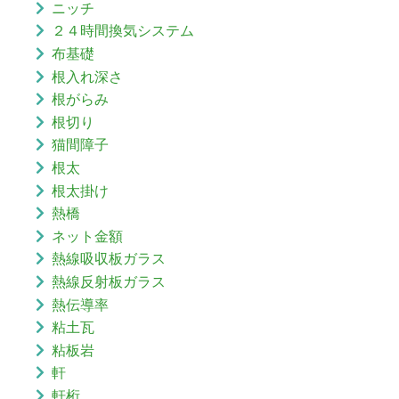
ニッチ
２４時間換気システム
布基礎
根入れ深さ
根がらみ
根切り
猫間障子
根太
根太掛け
熱橋
ネット金額
熱線吸収板ガラス
熱線反射板ガラス
熱伝導率
粘土瓦
粘板岩
軒
軒桁