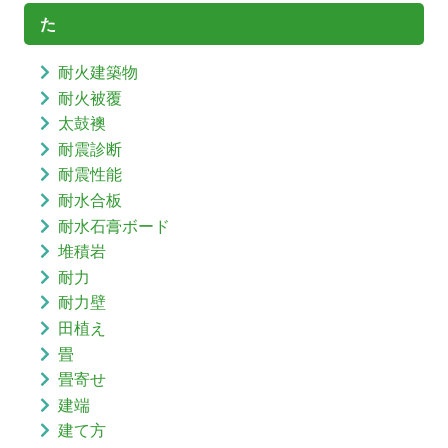
た
耐火建築物
耐火被覆
太鼓襖
耐震診断
耐震性能
耐水合板
耐水石膏ボード
堆積岩
耐力
耐力壁
田植え
畳
畳寄せ
建端
建て方