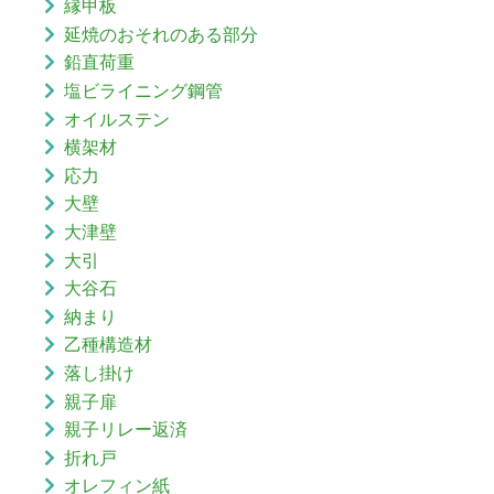
縁甲板
延焼のおそれのある部分
鉛直荷重
塩ビライニング鋼管
オイルステン
横架材
応力
大壁
大津壁
大引
大谷石
納まり
乙種構造材
落し掛け
親子扉
親子リレー返済
折れ戸
オレフィン紙