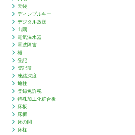
天袋
ディンプルキー
デジタル放送
出隅
電気温水器
電波障害
樋
登記
登記簿
凍結深度
通柱
登録免許税
特殊加工化粧合板
床板
床框
床の間
床柱