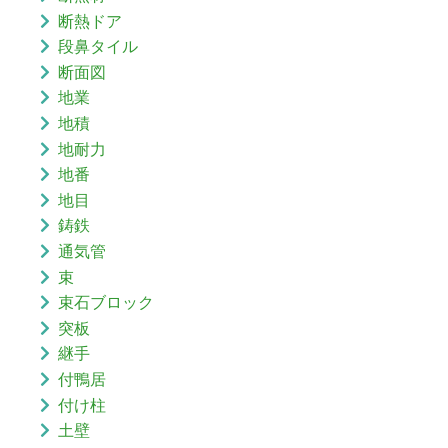
断熱ドア
段鼻タイル
断面図
地業
地積
地耐力
地番
地目
鋳鉄
通気管
束
束石ブロック
突板
継手
付鴨居
付け柱
土壁