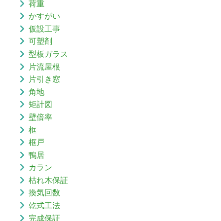
荷重
かすがい
仮設工事
可塑剤
型板ガラス
片流屋根
片引き窓
角地
矩計図
壁倍率
框
框戸
鴨居
カラン
枯れ木保証
換気回数
乾式工法
完成保証