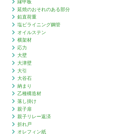
縁甲板
延焼のおそれのある部分
鉛直荷重
塩ビライニング鋼管
オイルステン
横架材
応力
大壁
大津壁
大引
大谷石
納まり
乙種構造材
落し掛け
親子扉
親子リレー返済
折れ戸
オレフィン紙