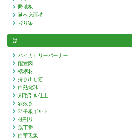
野地板
延べ床面積
登り梁
は
ハイカロリーバーナー
配置図
端柄材
掃き出し窓
白熱電球
刷毛引き仕上
箱抜き
羽子板ボルト
柱割り
旗丁番
白華現象