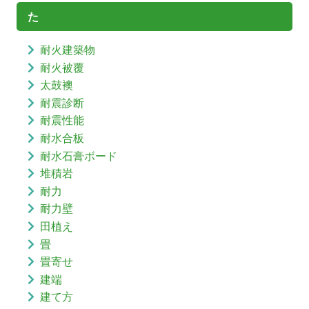
た
耐火建築物
耐火被覆
太鼓襖
耐震診断
耐震性能
耐水合板
耐水石膏ボード
堆積岩
耐力
耐力壁
田植え
畳
畳寄せ
建端
建て方