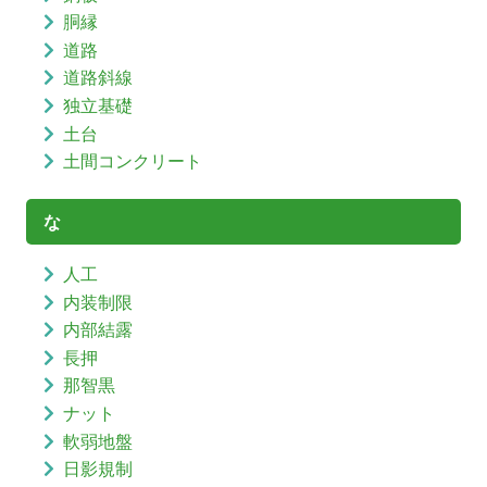
胴縁
道路
道路斜線
独立基礎
土台
土間コンクリート
な
人工
内装制限
内部結露
長押
那智黒
ナット
軟弱地盤
日影規制