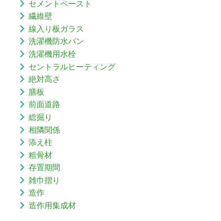
セメントペースト
繊維壁
線入り板ガラス
洗濯機防水パン
洗濯機用水栓
セントラルヒーティング
絶対高さ
膳板
前面道路
総掘り
相隣関係
添え柱
粗骨材
存置期間
雑巾摺り
造作
造作用集成材