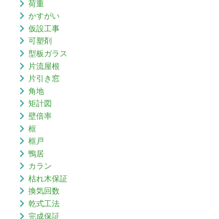
荷重
かすがい
仮設工事
可塑剤
型板ガラス
片流屋根
片引き窓
角地
矩計図
壁倍率
框
框戸
鴨居
カラン
枯れ木保証
換気回数
乾式工法
完成保証