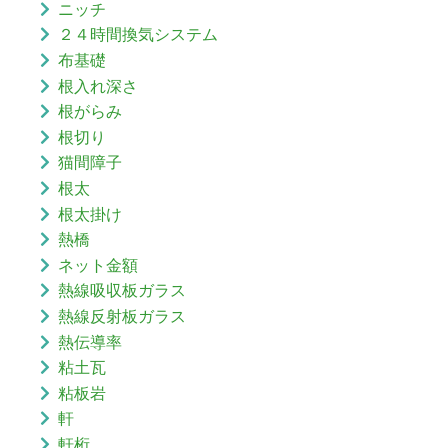
ニッチ
２４時間換気システム
布基礎
根入れ深さ
根がらみ
根切り
猫間障子
根太
根太掛け
熱橋
ネット金額
熱線吸収板ガラス
熱線反射板ガラス
熱伝導率
粘土瓦
粘板岩
軒
軒桁