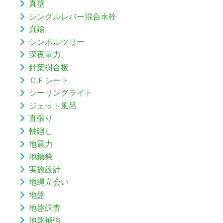
真壁
シングルレバー混合水栓
真鍮
シンボルツリー
深夜電力
針葉樹合板
ＣＦシート
シーリングライト
ジェット風呂
直張り
軸廻し
地震力
地鎮祭
実施設計
地縄立会い
地盤
地盤調査
地盤補強