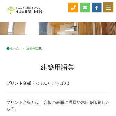
メ
ニ
ュ
ー
を
開
く
ホーム
建築用語集
建築用語集
プリント合板
(ぷりんとごうばん)
プリント合板とは、合板の表面に模様や木目を印刷した
もの。