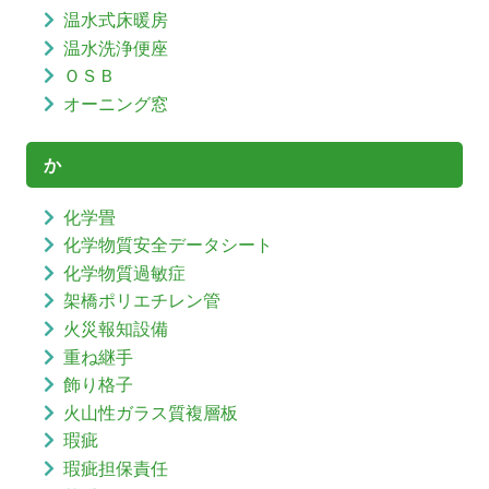
温水式床暖房
温水洗浄便座
ＯＳＢ
オーニング窓
か
化学畳
化学物質安全データシート
化学物質過敏症
架橋ポリエチレン管
火災報知設備
重ね継手
飾り格子
火山性ガラス質複層板
瑕疵
瑕疵担保責任