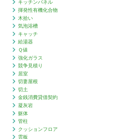
キッチンパネル
揮発性有機化合物
木拾い
気泡浴槽
キャッチ
給湯器
Ｑ値
強化ガラス
競争見積り
居室
切妻屋根
切土
金銭消費貸借契約
凝灰岩
躯体
管柱
クッションフロア
雲板