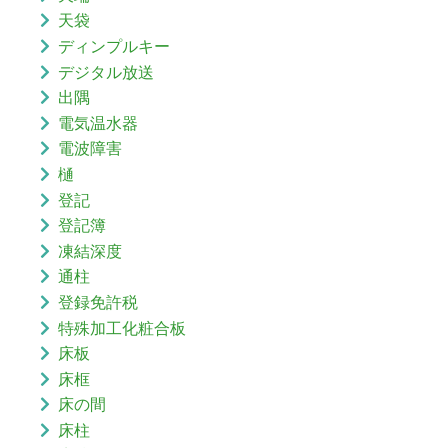
天袋
ディンプルキー
デジタル放送
出隅
電気温水器
電波障害
樋
登記
登記簿
凍結深度
通柱
登録免許税
特殊加工化粧合板
床板
床框
床の間
床柱