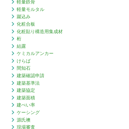
軽量鉄骨
軽量モルタル
蹴込み
化粧合板
化粧貼り構造用集成材
桁
結露
ケミカルアンカー
けらば
間知石
建築確認申請
建築基準法
建築協定
建築面積
建ぺい率
ケーシング
源氏襖
現場審査