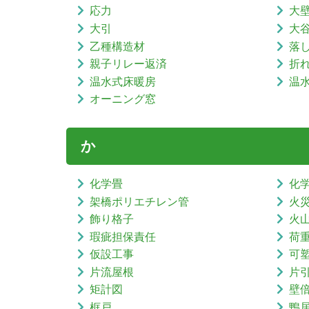
応力
大
大引
大
乙種構造材
落
親子リレー返済
折
温水式床暖房
温
オーニング窓
か
化学畳
化
架橋ポリエチレン管
火
飾り格子
火
瑕疵担保責任
荷
仮設工事
可
片流屋根
片
矩計図
壁
框戸
鴨