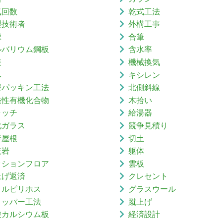
気回数
乾式工法
理技術者
外構工事
縁
合筆
ルバリウム鋼板
含水率
表
機械換気
み
キシレン
礎パッキン工法
北側斜線
発性有機化合物
木拾い
ャッチ
給湯器
化ガラス
競争見積り
妻屋根
切土
灰岩
躯体
ッションフロア
雲板
上げ返済
クレセント
ロルピリホス
グラスウール
リッパー工法
蹴上げ
酸カルシウム板
経済設計