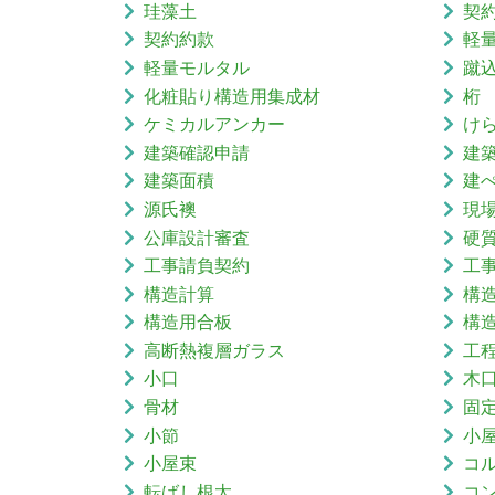
珪藻土
契
契約約款
軽
軽量モルタル
蹴
化粧貼り構造用集成材
桁
ケミカルアンカー
け
建築確認申請
建
建築面積
建
源氏襖
現
公庫設計審査
硬
工事請負契約
工
構造計算
構
構造用合板
構
高断熱複層ガラス
工
小口
木
骨材
固
小節
小
小屋束
コ
転ばし根太
コ