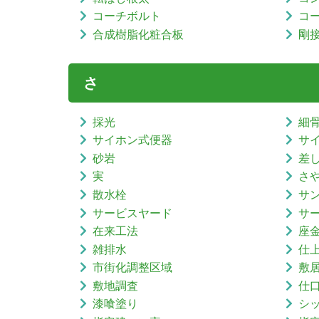
コーチボルト
コ
合成樹脂化粧合板
剛
さ
採光
細
サイホン式便器
サ
砂岩
差
実
さ
散水栓
サ
サービスヤード
サ
在来工法
座
雑排水
仕
市街化調整区域
敷
敷地調査
仕
漆喰塗り
シ