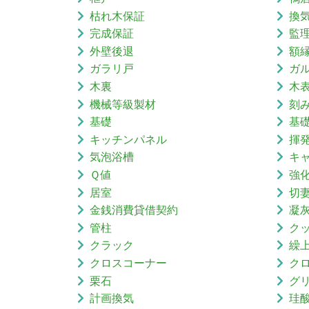
枯れ木保証
換
完成保証
監
外壁後退
額
ガラリ戸
ガ
木裏
木
機械等級製材
刻
基礎
基
キッチンパネル
揮
気泡浴槽
キ
Ｑ値
強
居室
切
金銭消費貸借契約
凝
管柱
ク
クラック
繰
クロスコーナー
ク
栗石
グ
計画換気
珪