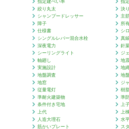
指定建ぺい率
指
絞り丸太
決
シャンプードレッサー
主
障子
所
仕様書
シ
シングルレバー混合水栓
真
深夜電力
針
シーリングライト
ジ
軸廻し
地
実施設計
地
地盤調査
地
地窓
ジ
従量電灯
樹
準耐火建築物
準
条件付き宅地
上
上代
上
人造大理石
水
筋かいプレート
ス