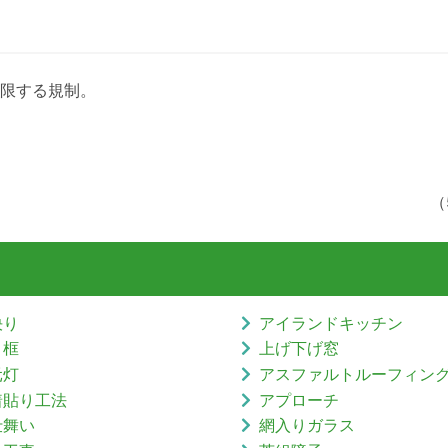
限する規制。
（
決り
アイランドキッチン
り框
上げ下げ窓
元灯
アスファルトルーフィン
着貼り工法
アプローチ
仕舞い
網入りガラス