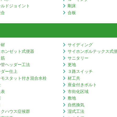
ールドジョイント
剛床
接合
合板
骨材
サイディング
イホンゼット式便器
サイホンボルテックス式
し筋
サニタリー
や管ヘッダー工法
更地
ンダー仕上
３路スイッチ
ーモスタット付き混合水栓
材工共
金
座金付きボルト
上表
市街化区域
居
敷地
口
自然換気
ックハウス症候群
湿式工法