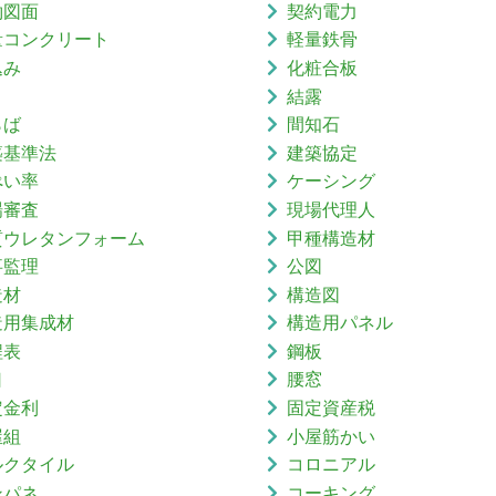
約図面
契約電力
量コンクリート
軽量鉄骨
込み
化粧合板
結露
らば
間知石
築基準法
建築協定
ぺい率
ケーシング
場審査
現場代理人
質ウレタンフォーム
甲種構造材
事監理
公図
造材
構造図
造用集成材
構造用パネル
程表
鋼板
口
腰窓
定金利
固定資産税
屋組
小屋筋かい
ルクタイル
コロニアル
ンパネ
コーキング