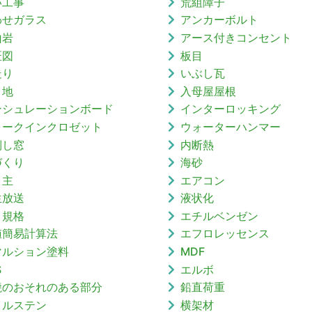
い工事
荒組障子
わせガラス
アンカーボルト
山岩
アース付きコンセント
匠図
板目
走り
いぶし瓦
目地
入母屋屋根
ンシュレーションボード
インターロッキング
ォークインクロゼット
ウォーターハンマー
倒し窓
内断熱
づくり
海砂
り主
エアコン
生放送
液状化
Ｖ規格
エチルベンゼン
値簡易計算法
エフロレッセンス
マルション塗料
MDF
S
エルボ
焼のおそれのある部分
鉛直荷重
イルステン
横架材