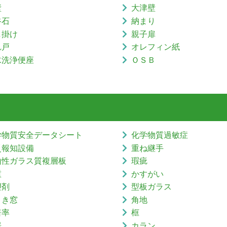
壁
大津壁
谷石
納まり
し掛け
親子扉
れ戸
オレフィン紙
水洗浄便座
ＯＳＢ
学物質安全データシート
化学物質過敏症
災報知設備
重ね継手
山性ガラス質複層板
瑕疵
重
かすがい
塑剤
型板ガラス
引き窓
角地
倍率
框
居
カラン