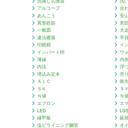
洗落し式便器
洗
アルコープ
合
あんこう
安
異形鉄筋
意
一般図
犬
違法建築
芋
印紙税
イ
インバート枡
ウ
薄縁
内
内法
浮
埋込み定木
売
ＡＬＣ
衛
ＳＫ
Ｓ
Ｎ値
Ｎ
エプロン
エ
LED
LG
縁甲板
延
塩ビライニング鋼管
オ