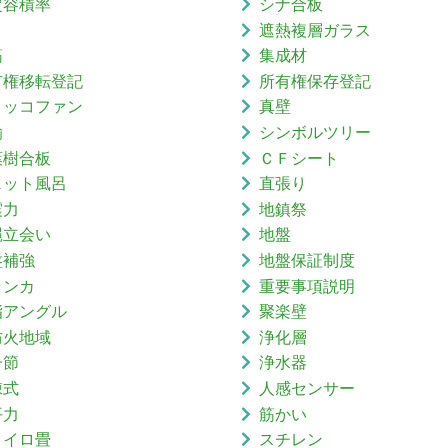
定容積率
シナ合板
り
遮熱複層ガラス
筋
集成材
有権移転登記
所有権保存登記
ロッコファン
真壁
鍮
シンボルツリー
葉樹合板
ＣＦシート
ェット風呂
直張り
震力
地鎮祭
縄立会い
地盤
盤補強
地盤保証制度
ャンカ
重要事項説明
脂アングル
聚楽壁
防火地域
浄化層
子節
浄水器
棟式
人感センサー
平力
筋かい
タイロ畳
スチレン