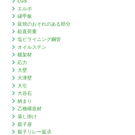
LGS
エルボ
縁甲板
延焼のおそれのある部分
鉛直荷重
塩ビライニング鋼管
オイルステン
横架材
応力
大壁
大津壁
大引
大谷石
納まり
乙種構造材
落し掛け
親子扉
親子リレー返済