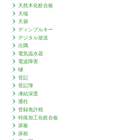
天然木化粧合板
天端
天袋
ディンプルキー
デジタル放送
出隅
電気温水器
電波障害
樋
登記
登記簿
凍結深度
通柱
登録免許税
特殊加工化粧合板
床板
床框