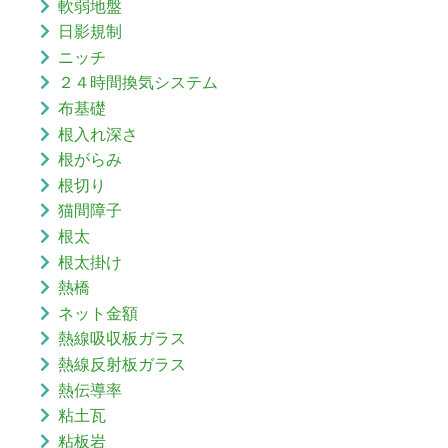
軟弱地盤
日影規制
ニッチ
２４時間換気システム
布基礎
根入れ深さ
根がらみ
根切り
猫間障子
根太
根太掛け
熱橋
ネット金額
熱線吸収板ガラス
熱線反射板ガラス
熱伝導率
粘土瓦
粘板岩