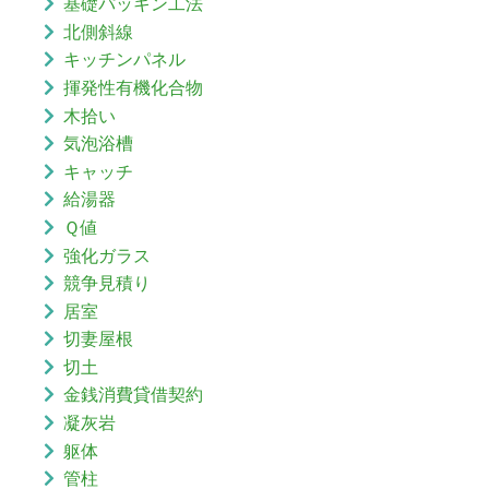
基礎パッキン工法
北側斜線
キッチンパネル
揮発性有機化合物
木拾い
気泡浴槽
キャッチ
給湯器
Ｑ値
強化ガラス
競争見積り
居室
切妻屋根
切土
金銭消費貸借契約
凝灰岩
躯体
管柱