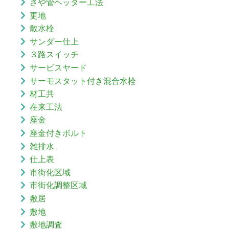
さや管ヘッダー工法
更地
散水栓
サンダー仕上
３路スイッチ
サービスヤード
サーモスタット付き混合水栓
材工共
在来工法
座金
座金付きボルト
雑排水
仕上表
市街化区域
市街化調整区域
敷居
敷地
敷地調査