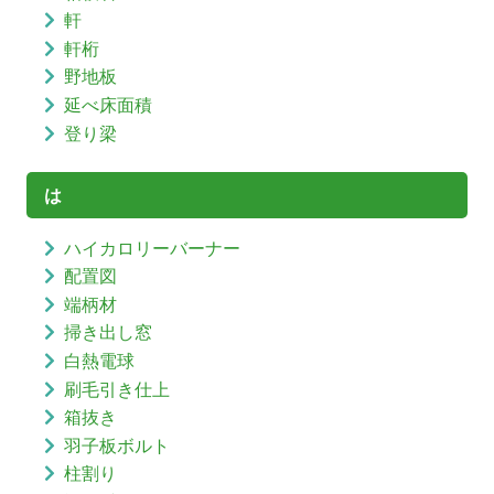
軒
軒桁
野地板
延べ床面積
登り梁
は
ハイカロリーバーナー
配置図
端柄材
掃き出し窓
白熱電球
刷毛引き仕上
箱抜き
羽子板ボルト
柱割り