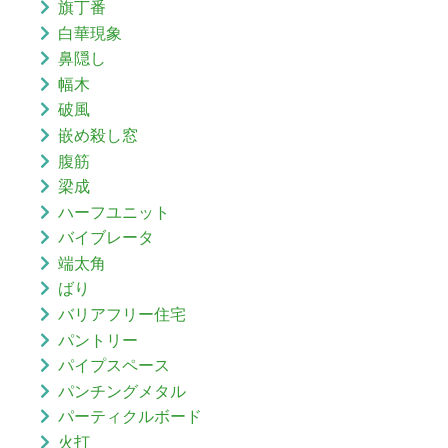
旗丁番
白華現象
鼻隠し
幅木
破風
嵌め殺し窓
腹筋
梁成
ハーフユニット
バイブレータ
端太角
ばり
バリアフリー住宅
パントリー
パイプスペース
パンチングメタル
パーティクルボード
火打