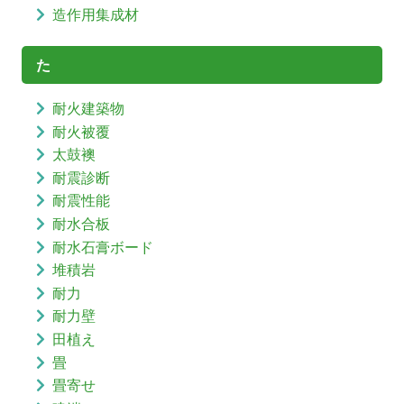
造作用集成材
た
耐火建築物
耐火被覆
太鼓襖
耐震診断
耐震性能
耐水合板
耐水石膏ボード
堆積岩
耐力
耐力壁
田植え
畳
畳寄せ