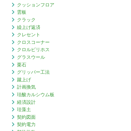
クッションフロア
雲板
クラック
繰上げ返済
クレセント
クロスコーナー
クロルピリホス
グラスウール
栗石
グリッパー工法
蹴上げ
計画換気
珪酸カルシウム板
経済設計
珪藻土
契約図面
契約電力