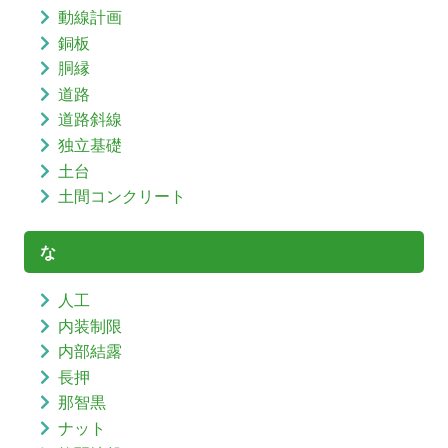
動線計画
銅板
胴縁
道路
道路斜線
独立基礎
土台
土間コンクリート
な
人工
内装制限
内部結露
長押
那智黒
ナット