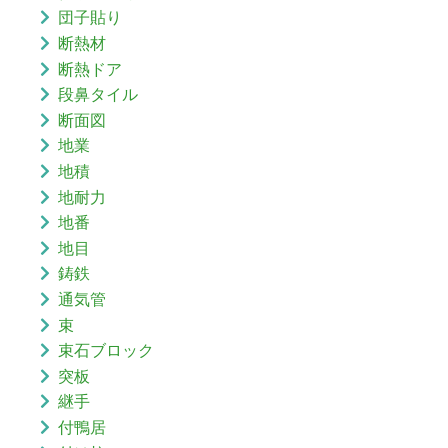
団子貼り
断熱材
断熱ドア
段鼻タイル
断面図
地業
地積
地耐力
地番
地目
鋳鉄
通気管
束
束石ブロック
突板
継手
付鴨居