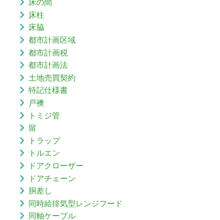
床の間
床柱
床脇
都市計画区域
都市計画税
都市計画法
土地売買契約
特記仕様書
戸襖
トミジ管
留
トラップ
トルエン
ドアクローザー
ドアチェーン
胴差し
同時給排気型レンジフード
同軸ケーブル