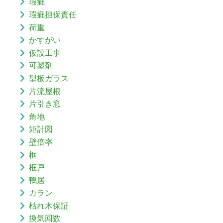
瑕疵
瑕疵担保責任
荷重
かすがい
仮設工事
可塑剤
型板ガラス
片流屋根
片引き窓
角地
矩計図
壁倍率
框
框戸
鴨居
カラン
枯れ木保証
換気回数