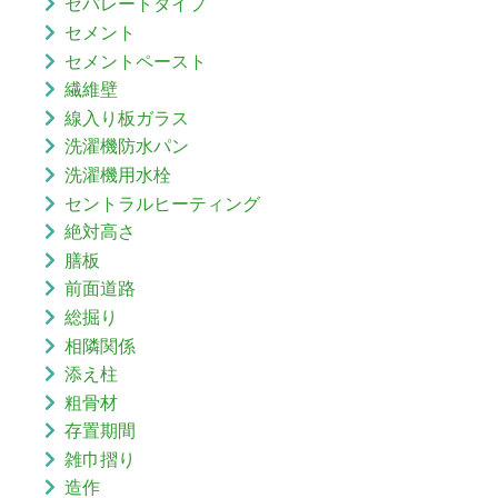
セパレートタイプ
セメント
セメントペースト
繊維壁
線入り板ガラス
洗濯機防水パン
洗濯機用水栓
セントラルヒーティング
絶対高さ
膳板
前面道路
総掘り
相隣関係
添え柱
粗骨材
存置期間
雑巾摺り
造作