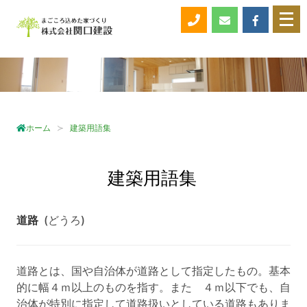
メ
ニ
ュ
ー
を
開
く
ホーム
建築用語集
建築用語集
道路
(どうろ)
道路とは、国や自治体が道路として指定したもの。基本
的に幅４ｍ以上のものを指す。また ４ｍ以下でも、自
治体が特別に指定して道路扱いとしている道路もありま