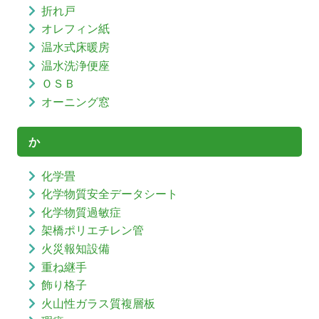
折れ戸
オレフィン紙
温水式床暖房
温水洗浄便座
ＯＳＢ
オーニング窓
か
化学畳
化学物質安全データシート
化学物質過敏症
架橋ポリエチレン管
火災報知設備
重ね継手
飾り格子
火山性ガラス質複層板